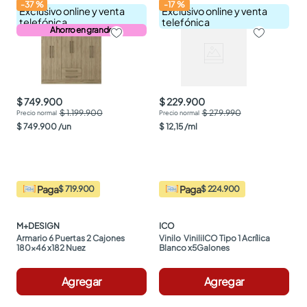
-
37
%
-
17
%
Exclusivo online y venta
Exclusivo online y venta
telefónica
telefónica
Ahorro en grande
$ 749.900
$ 229.900
$ 1.199.900
$ 279.990
$
749
.
900
/
un
$
12
,
15
/
ml
Paga
Paga
$ 719.900
$ 224.900
M+DESIGN
ICO
Armario 6 Puertas 2 Cajones 
Vinilo  ViniliICO Tipo 1 Acrílica 
180x46 x182 Nuez
Blanco x5Galones
Agregar
Agregar