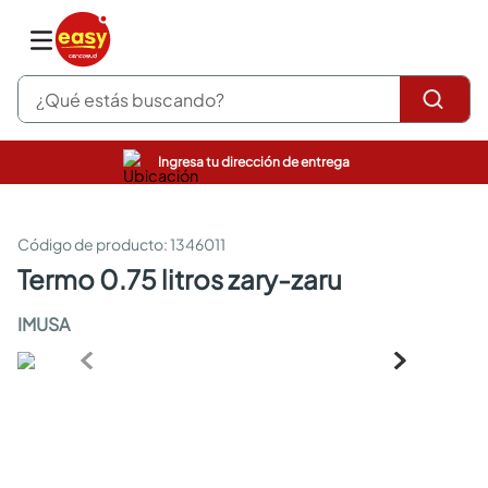
¿Qué estás buscando?
Ingresa tu dirección de entrega
pinturas
closet
cocinas integrales
:
1346011
sanitarios
termo 0.75 litros zary-zaru
comedor
escritorio
IMUSA
pisos
armarios closet
comedores
neveras