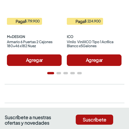
Paga
Paga
$ 719.900
$ 224.900
M+DESIGN
ICO
Armario 6 Puertas 2 Cajones 
Vinilo  ViniliICO Tipo 1 Acrílica 
180x46 x182 Nuez
Blanco x5Galones
Agregar
Agregar
Suscríbete a nuestras
Suscríbete
ofertas y novedades