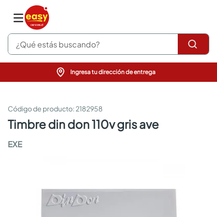
¿Qué estás buscando?
Ingresa tu dirección de entrega
pinturas
closet
cocinas integrales
:
2182958
sanitarios
timbre din don 110v gris ave
comedor
escritorio
EXE
pisos
armarios closet
comedores
neveras