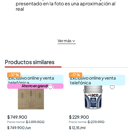
presentado en la foto es una aproximación al
real
Ver más
Productos similares
-
37
%
-
17
%
Exclusivo online y venta
Exclusivo online y venta
telefónica
telefónica
Ahorro en grande
$ 749.900
$ 229.900
$ 1.199.900
$ 279.990
$
749
.
900
/
un
$
12
,
15
/
ml