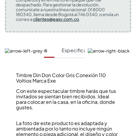
despachado. Para gestionar la devolución,
comunícate a nuestra línea nacional: 01 8000
180340, llama desde Bogotá al 746 0340, o envía un
correo a
clientes@easy.com.co
.
Características
Especificaciones Técnicas
Timbre Din Don Color Gris Conexión 110
Voltios Marca Exe
Con este espectacular timbre harás que tus
invitados se sientan bien recibidos. Ideal
para colocar en la casa, en la oficina, donde
gustes.
La foto de este producto es adaptada y
ambientada por lo tanto no incluye ningún
elemento o pieza adicional, el diseño y color