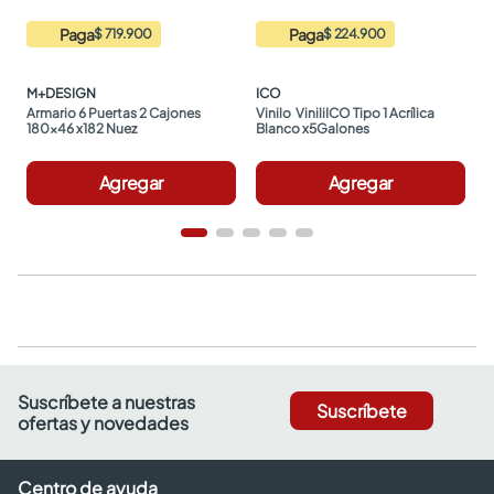
Paga
Paga
$ 719.900
$ 224.900
M+DESIGN
ICO
Armario 6 Puertas 2 Cajones 
Vinilo  ViniliICO Tipo 1 Acrílica 
180x46 x182 Nuez
Blanco x5Galones
Agregar
Agregar
Suscríbete a nuestras
Suscríbete
ofertas y novedades
Centro de ayuda