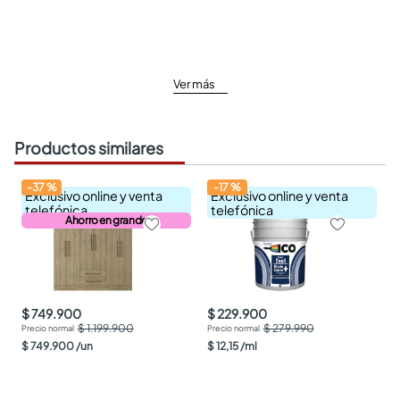
Ver más
Productos similares
-
37
%
-
17
%
Exclusivo online y venta
Exclusivo online y venta
telefónica
telefónica
Ahorro en grande
$ 749.900
$ 229.900
$ 1.199.900
$ 279.990
$
749
.
900
/
un
$
12
,
15
/
ml