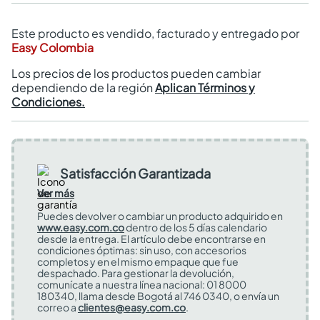
Este producto es vendido, facturado y entregado por
Easy Colombia
Los precios de los productos pueden cambiar
dependiendo de la región
Aplican Términos y
Condiciones.
Satisfacción Garantizada
Ver más
Puedes devolver o cambiar un producto adquirido en
www.easy.com.co
dentro de los 5 días calendario
desde la entrega. El artículo debe encontrarse en
condiciones óptimas: sin uso, con accesorios
completos y en el mismo empaque que fue
despachado. Para gestionar la devolución,
comunícate a nuestra línea nacional: 01 8000
180340, llama desde Bogotá al 746 0340, o envía un
correo a
clientes@easy.com.co
.