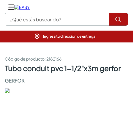
¿Qué estás buscando?
Ingresa tu dirección de entrega
pinturas
closet
cocinas integrales
:
2182166
sanitarios
tubo conduit pvc 1-1/2"x3m gerfor
comedor
escritorio
GERFOR
pisos
armarios closet
comedores
neveras