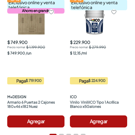
Exclusivo online y venta
Exclusivo online y venta
telefónica
telefónica
Ahorro en grande
$ 749.900
$ 229.900
$ 1.199.900
$ 279.990
$
749
.
900
/
un
$
12
,
15
/
ml
Paga
Paga
$ 719.900
$ 224.900
M+DESIGN
ICO
Armario 6 Puertas 2 Cajones 
Vinilo  ViniliICO Tipo 1 Acrílica 
180x46 x182 Nuez
Blanco x5Galones
Agregar
Agregar