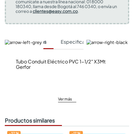
comunícate a nuestra línea nacional: 01 8000
180340, llama desde Bogotá al 746 0340, o envía un
correo a
clientes@easy.com.co
.
Características
Especificaciones Técnicas
Tubo Conduit Eléctrico PVC 1-1/2" X3Mt
Gerfor
Ver más
Productos similares
-
37
%
-
17
%