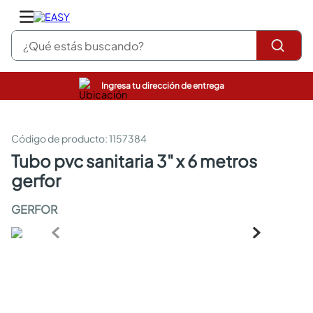
¿Qué estás buscando?
Ingresa tu dirección de entrega
pinturas
closet
cocinas integrales
:
1157384
sanitarios
tubo pvc sanitaria 3" x 6 metros
comedor
gerfor
escritorio
pisos
GERFOR
armarios closet
comedores
neveras