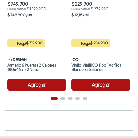
$ 749.900
$ 229.900
$ 1.199.900
$ 279.990
$
749
.
900
/
un
$
12
,
15
/
ml
Paga
Paga
$ 719.900
$ 224.900
M+DESIGN
ICO
Armario 6 Puertas 2 Cajones 
Vinilo  ViniliICO Tipo 1 Acrílica 
180x46 x182 Nuez
Blanco x5Galones
Agregar
Agregar