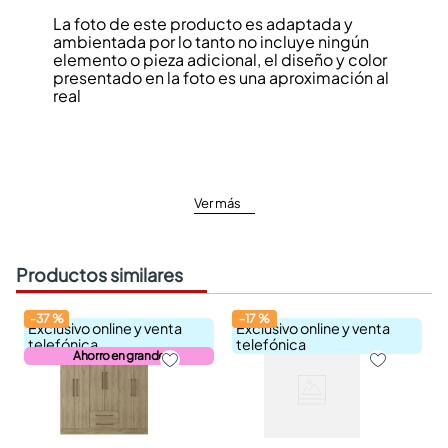
La foto de este producto es adaptada y
ambientada por lo tanto no incluye ningún
elemento o pieza adicional, el diseño y color
presentado en la foto es una aproximación al
real
Ver más
Productos similares
-
37
%
-
17
%
Exclusivo online y venta
Exclusivo online y venta
telefónica
telefónica
Ahorro en grande