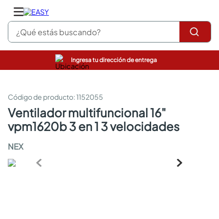
¿Qué estás buscando?
Ingresa tu dirección de entrega
pinturas
closet
cocinas integrales
:
1152055
sanitarios
ventilador multifuncional 16"
comedor
vpm1620b 3 en 1 3 velocidades
escritorio
pisos
NEX
comedores
armarios closet
neveras