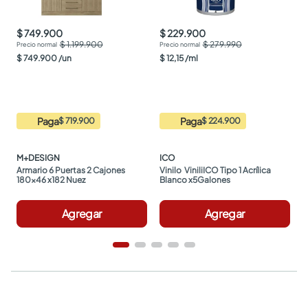
$ 749.900
$ 229.900
$ 1.199.900
$ 279.990
$
749
.
900
/
un
$
12
,
15
/
ml
Paga
Paga
$ 719.900
$ 224.900
M+DESIGN
ICO
Armario 6 Puertas 2 Cajones 
Vinilo  ViniliICO Tipo 1 Acrílica 
180x46 x182 Nuez
Blanco x5Galones
Agregar
Agregar