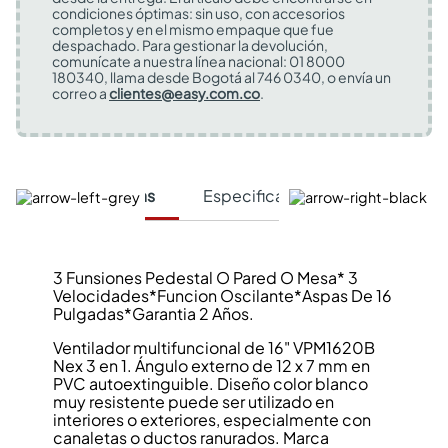
condiciones óptimas: sin uso, con accesorios
completos y en el mismo empaque que fue
despachado. Para gestionar la devolución,
comunícate a nuestra línea nacional: 01 8000
180340, llama desde Bogotá al 746 0340, o envía un
correo a
clientes@easy.com.co
.
Características
Especificaciones Técnicas
3 Funsiones Pedestal O Pared O Mesa* 3
Velocidades*Funcion Oscilante*Aspas De 16
Pulgadas*Garantia 2 Años.
Ventilador multifuncional de 16" VPM1620B
Nex 3 en 1. Ángulo externo de 12 x 7 mm en
PVC autoextinguible. Diseño color blanco
muy resistente puede ser utilizado en
interiores o exteriores, especialmente con
canaletas o ductos ranurados. Marca