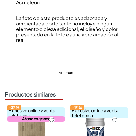
Acmeleón.
La foto de este producto es adaptada y
ambientada por lo tanto no incluye ningún
elemento o pieza adicional, el diseño y color
presentado en la foto es una aproximación al
real
Ver más
Productos similares
-
37
%
-
17
%
Exclusivo online y venta
Exclusivo online y venta
telefónica
telefónica
Ahorro en grande