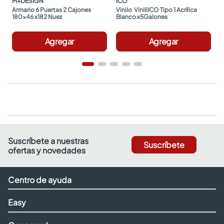
M+DESIGN
ICO
Armario 6 Puertas 2 Cajones 
Vinilo  ViniliICO Tipo 1 Acrílica 
180x46 x182 Nuez
Blanco x5Galones
Agregar
Agregar
Suscríbete a nuestras
Suscríbete
ofertas y novedades
Centro de ayuda
Easy