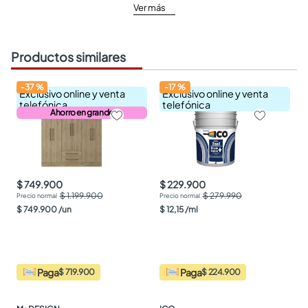
Ver más
Productos similares
-
37
%
-
17
%
Exclusivo online y venta
Exclusivo online y venta
telefónica
telefónica
Ahorro en grande
$ 749.900
$ 229.900
$ 1.199.900
$ 279.990
$
749
.
900
/
un
$
12
,
15
/
ml
Paga
Paga
$ 719.900
$ 224.900