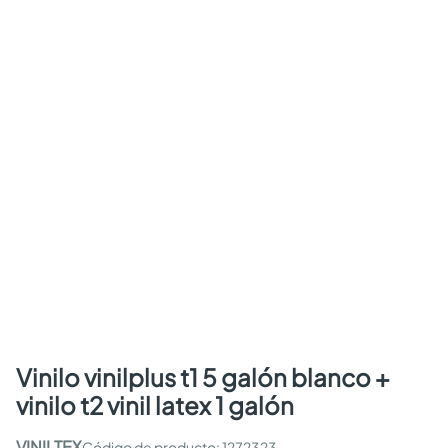
vinilo vinilplus t1 5 galón blanco +
vinilo t2 vinil latex 1 galón
VINILTEX
:
1272323