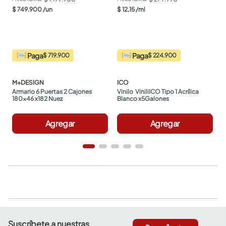
$
749
.
900
/
un
$
12
,
15
/
ml
Paga
Paga
$ 719.900
$ 224.900
M+DESIGN
ICO
Armario 6 Puertas 2 Cajones 
Vinilo  ViniliICO Tipo 1 Acrílica 
180x46 x182 Nuez
Blanco x5Galones
Agregar
Agregar
Suscríbete a nuestras