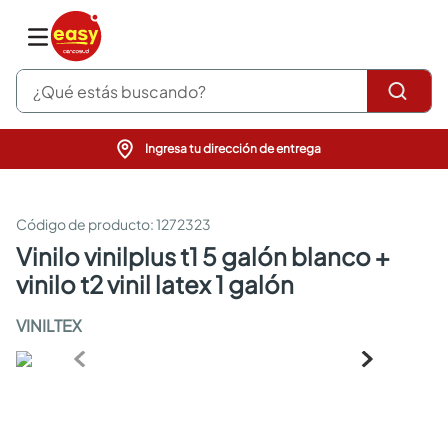
¿Qué estás buscando?
Ingresa tu dirección de entrega
pinturas
closet
cocinas integrales
:
1272323
sanitarios
vinilo vinilplus t1 5 galón blanco +
comedor
vinilo t2 vinil latex 1 galón
escritorio
pisos
VINILTEX
comedores
armarios closet
neveras