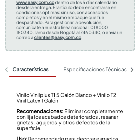
www.easy.com.co
dentro de los 5 días calendario
desde la entrega. El artículo debe encontrarse en
condiciones óptimas: sin uso, con accesorios
completos y en el mismo empaque que fue
despachado. Para gestionar la devolución,
comunícate a nuestra línea nacional: 01 8000
180340, llama desde Bogotá al 746 0340, o envía un
correo a
clientes@easy.com.co
.
Características
Especificaciones Técnicas
Vinilo Vinilplus T1 5 Galón Blanco + Vinilo T2
Vinil Latex 1 Galón
Recomendaciones:
Eliminar completamente
con lija los acabados deteriorados , resanar
grietas , agujeros y otros defectos de la
superficie.
Uso:
Recomendado para decorar espacios