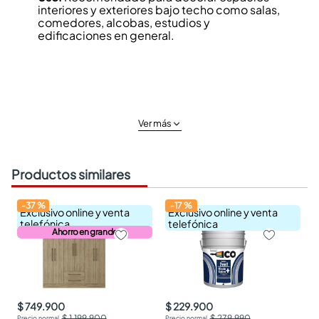
interiores y exteriores bajo techo como salas,
comedores, alcobas, estudios y
edificaciones en general.
Ver más
Productos similares
-
37
%
-
17
%
Exclusivo online y venta
Exclusivo online y venta
telefónica
telefónica
Ahorro en grande
$ 749.900
$ 229.900
$ 1.199.900
$ 279.990