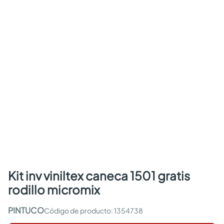
kit inv viniltex caneca 1501 gratis
rodillo micromix
PINTUCO
:
1354738