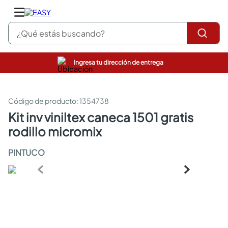
¿Qué estás buscando?
Ingresa tu dirección de entrega
pinturas
closet
cocinas integrales
:
1354738
sanitarios
kit inv viniltex caneca 1501 gratis
comedor
rodillo micromix
escritorio
pisos
PINTUCO
armarios closet
comedores
neveras