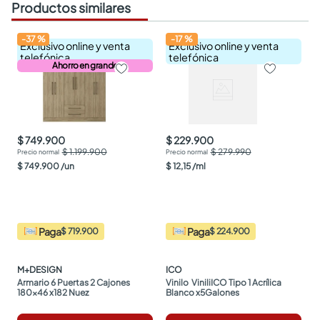
Productos similares
-
37
%
-
17
%
Exclusivo online y venta
Exclusivo online y venta
telefónica
telefónica
Ahorro en grande
$ 749.900
$ 229.900
$ 1.199.900
$ 279.990
$
749
.
900
/
un
$
12
,
15
/
ml
Paga
Paga
$ 719.900
$ 224.900
M+DESIGN
ICO
Armario 6 Puertas 2 Cajones 
Vinilo  ViniliICO Tipo 1 Acrílica 
180x46 x182 Nuez
Blanco x5Galones