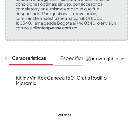
condiciones óptimas: sin uso, con accesorios
completos y en el mismo empaque que fue
despachado. Para gestionar la devolución,
comunícate a nuestra línea nacional: 01 8000
180340, llama desde Bogotá al 746 0340, o envía un
correo a
clientes@easy.com.co
.
Características
Especificaciones Técnicas
Kit Inv Viniltex Caneca 1501 Gratis Rodillo
Micromix
Ver más