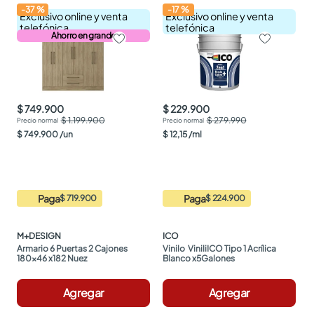
-
37
%
-
17
%
Exclusivo online y venta
Exclusivo online y venta
telefónica
telefónica
Ahorro en grande
$ 749.900
$ 229.900
$ 1.199.900
$ 279.990
$
749
.
900
/
un
$
12
,
15
/
ml
Paga
Paga
$ 719.900
$ 224.900
M+DESIGN
ICO
Armario 6 Puertas 2 Cajones 
Vinilo  ViniliICO Tipo 1 Acrílica 
180x46 x182 Nuez
Blanco x5Galones
Agregar
Agregar