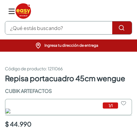
¿Qué estás buscando?
Ingresa tu dirección de entrega
pinturas
closet
cocinas integrales
:
1211066
sanitarios
repisa portacuadro 45cm wengue
comedor
escritorio
CUBIK ARTEFACTOS
pisos
armarios closet
1
/
1
comedores
neveras
$ 44.990