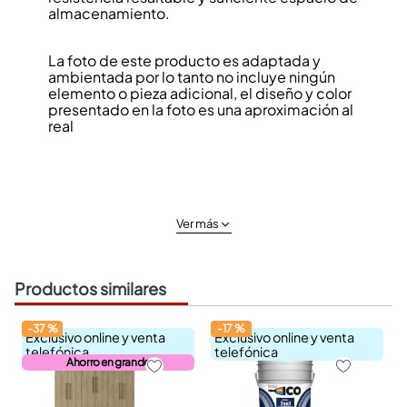
almacenamiento.
La foto de este producto es adaptada y
ambientada por lo tanto no incluye ningún
elemento o pieza adicional, el diseño y color
presentado en la foto es una aproximación al
real
Ver más
Productos similares
-
37
%
-
17
%
Exclusivo online y venta
Exclusivo online y venta
telefónica
telefónica
Ahorro en grande