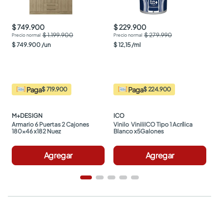
$ 749.900
$ 229.900
$ 1.199.900
$ 279.990
$
749
.
900
/
un
$
12
,
15
/
ml
Paga
Paga
$ 719.900
$ 224.900
M+DESIGN
ICO
Armario 6 Puertas 2 Cajones 
Vinilo  ViniliICO Tipo 1 Acrílica 
180x46 x182 Nuez
Blanco x5Galones
Agregar
Agregar