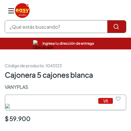
¿Qué estás buscando?
Ingresa tu dirección de entrega
pinturas
closet
cocinas integrales
:
1040123
sanitarios
cajonera 5 cajones blanca
comedor
escritorio
VANYPLAS
pisos
armarios closet
1
/
5
comedores
neveras
$ 59.900