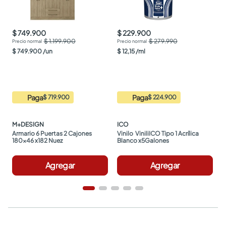
$ 749.900
$ 229.900
$ 1.199.900
$ 279.990
$
749
.
900
/
un
$
12
,
15
/
ml
Paga
Paga
$ 719.900
$ 224.900
M+DESIGN
ICO
Armario 6 Puertas 2 Cajones 
Vinilo  ViniliICO Tipo 1 Acrílica 
180x46 x182 Nuez
Blanco x5Galones
Agregar
Agregar