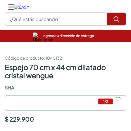
¿Qué estás buscando?
Ingresa tu dirección de entrega
pinturas
closet
cocinas integrales
:
1040132
sanitarios
espejo 70 cm x 44 cm dilatado
comedor
cristal wengue
escritorio
pisos
SHA
comedores
armarios closet
neveras
1
/
2
$ 229.900