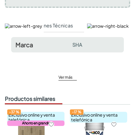
Especificaciones Técnicas
Comentarios y valor
Marca
SHA
Ver más
Productos similares
-
37
%
-
17
%
Exclusivo online y venta
Exclusivo online y venta
telefónica
telefónica
Ahorro en grande