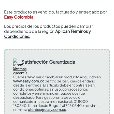
Este producto es vendido, facturado y entregado por
Easy Colombia
Los precios de los productos pueden cambiar
dependiendo de la región
Aplican Términos y
Condiciones.
Satisfacción Garantizada
Ver más
Puedes devolver o cambiar un producto adquirido en
www.easy.com.co
dentro de los 5 días calendario
desde la entrega. El artículo debe encontrarse en
condiciones óptimas: sin uso, con accesorios
completos y en el mismo empaque que fue
despachado. Para gestionar la devolución,
comunícate a nuestra línea nacional: 01 8000
180340, llama desde Bogotá al 746 0340, o envía un
correo a
clientes@easy.com.co
.