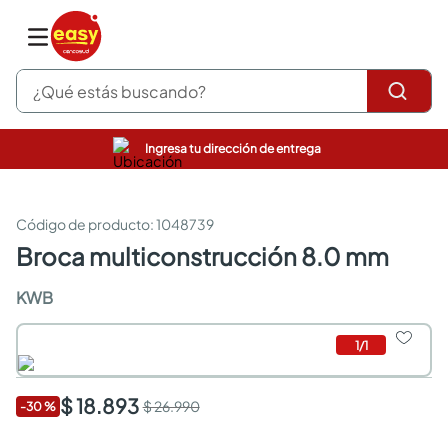
¿Qué estás buscando?
Ingresa tu dirección de entrega
pinturas
closet
cocinas integrales
:
1048739
sanitarios
broca multiconstrucción 8.0 mm
comedor
escritorio
KWB
pisos
armarios closet
1
/
1
comedores
neveras
$ 18.893
$ 26.990
-
30
%