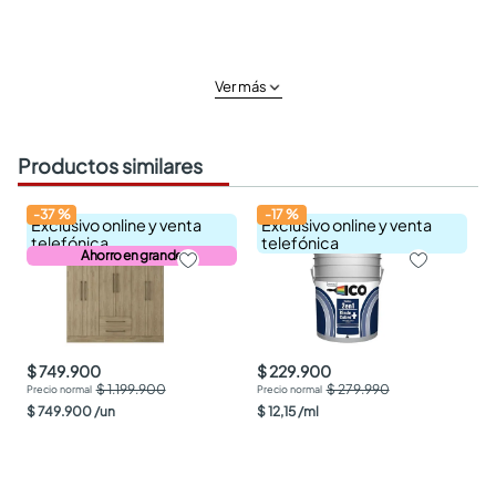
Ver más
Productos similares
-
37
%
-
17
%
Exclusivo online y venta
Exclusivo online y venta
telefónica
telefónica
Ahorro en grande
$ 749.900
$ 229.900
$ 1.199.900
$ 279.990
$
749
.
900
/
un
$
12
,
15
/
ml