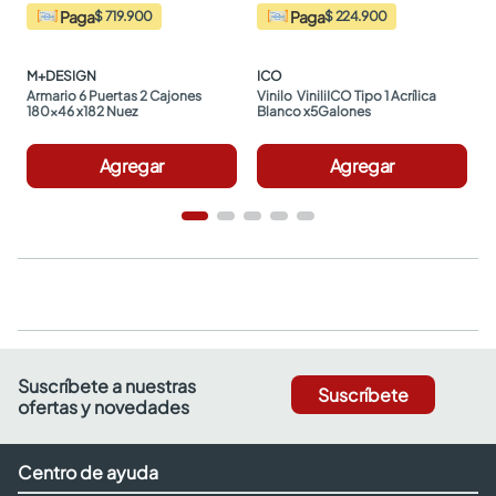
Paga
Paga
$ 719.900
$ 224.900
M+DESIGN
ICO
Armario 6 Puertas 2 Cajones 
Vinilo  ViniliICO Tipo 1 Acrílica 
180x46 x182 Nuez
Blanco x5Galones
Agregar
Agregar
Suscríbete a nuestras
Suscríbete
ofertas y novedades
Centro de ayuda