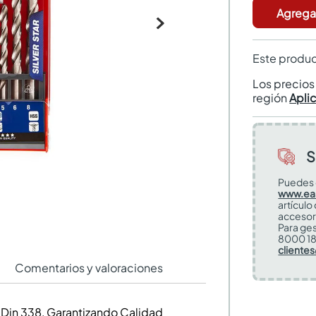
Agregar
Este produc
Los precio
región
Apli
S
Puedes 
www.ea
artículo
accesor
Para ges
8000 18
cliente
Comentarios y valoraciones
s Din 338, Garantizando Calidad