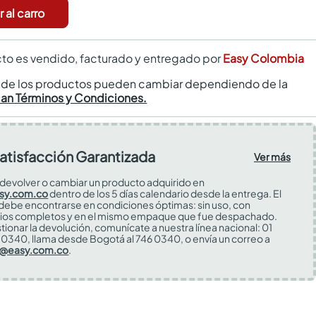
 al carro
to es vendido, facturado y entregado por
Easy Colombia
s de los productos pueden cambiar dependiendo de la
can Términos y Condiciones.
atisfacción Garantizada
Ver más
devolver o cambiar un producto adquirido en
sy.com.co
dentro de los 5 días calendario desde la entrega. El
 debe encontrarse en condiciones óptimas: sin uso, con
ios completos y en el mismo empaque que fue despachado.
tionar la devolución, comunícate a nuestra línea nacional: 01
0340, llama desde Bogotá al 746 0340, o envía un correo a
s@easy.com.co
.