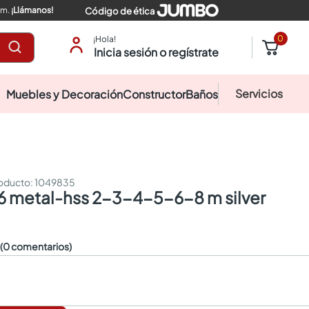
pm.
¡Llámanos!
Código de ética
0
¡Hola!
Inicia sesión o regístrate
Servicios
Muebles y Decoración
Constructor
Baños
:
1049835
 6 metal-hss 2-3-4-5-6-8 m silver
☆
(0 comentarios)