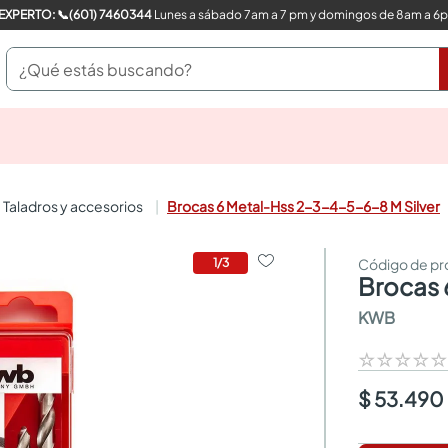
COMPRA CON UN EXPERTO: 📞(601) 7460344
Lunes a sábado 7am a 7 pm y domingos de 8am a 6
¿Qué estás buscando?
pinturas
closet
cocinas integrales
taladros y accesorios
Brocas 6 Metal-Hss 2-3-4-5-6-8 M Silver
sanitarios
comedor
escritorio
1
/
3
brocas
pisos
armarios closet
KWB
comedores
neveras
☆
☆
☆
☆
$ 53.490