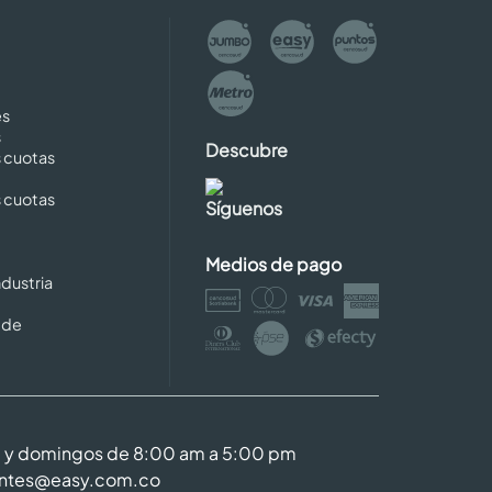
es
s
Descubre
s cuotas
s cuotas
Síguenos
Medios de pago
dustria
 de
m y domingos de 8:00 am a 5:00 pm
entes@easy.com.co