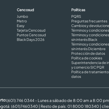
Cencosud
Políticas
Jumbo
PQRS
Metro
Preguntas frecuentes
Easy
Cambios y devolucion
Tarjeta Cencosud
Términos y condicione
Puntos Cencosud
Términos y condicione
Black Days 2026
sin interés Black
Términos y condicione
sin interés Diciembre
Protección de datos
Política de cookies
Superintendencia de in
y comercio SIC PQR
Política de tratamiento
datos
rto:
(601) 746 0344 - Lunes a sábado de 8:00 am a 8:00 p
gotá: (601)7460340 | Resto de país: 01 8000 180340 |
cli