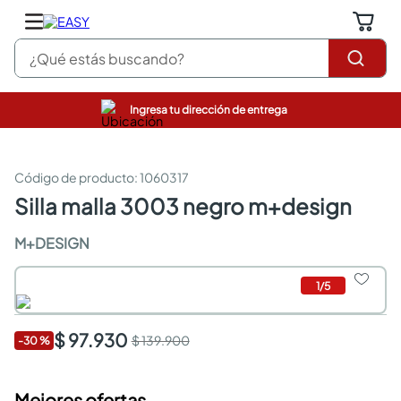
¿Qué estás buscando?
Ingresa tu dirección de entrega
pinturas
closet
cocinas integrales
:
1060317
sanitarios
silla malla 3003 negro m+design
comedor
escritorio
M+DESIGN
pisos
armarios closet
1
/
5
comedores
neveras
$ 97.930
$ 139.900
-
30
%
Mejores ofertas