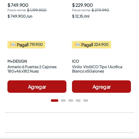
$ 749.900
$ 229.900
$ 1.199.900
$ 279.990
$
749
.
900
/
un
$
12
,
15
/
ml
Paga
Paga
$ 719.900
$ 224.900
M+DESIGN
ICO
Armario 6 Puertas 2 Cajones 
Vinilo  ViniliICO Tipo 1 Acrílica 
180x46 x182 Nuez
Blanco x5Galones
Agregar
Agregar