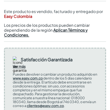
Este producto es vendido, facturado y entregado por
Easy Colombia
Los precios de los productos pueden cambiar
dependiendo de la región
Aplican Términos y
Condiciones.
Satisfacción Garantizada
Ver más
Puedes devolver o cambiar un producto adquirido en
www.easy.com.co
dentro de los 5 días calendario
desde la entrega. El artículo debe encontrarse en
condiciones óptimas: sin uso, con accesorios
completos y en el mismo empaque que fue
despachado. Para gestionar la devolución,
comunícate a nuestra línea nacional: 01 8000
180340, llama desde Bogotá al 746 0340, o envía un
correo a
clientes@easy.com.co
.