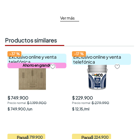
Ver más
Productos similares
-
37
%
-
17
%
Exclusivo online y venta
Exclusivo online y venta
telefónica
telefónica
Ahorro en grande
$ 749.900
$ 229.900
$ 1.199.900
$ 279.990
$
749
.
900
/
un
$
12
,
15
/
ml
Paga
Paga
$ 719.900
$ 224.900