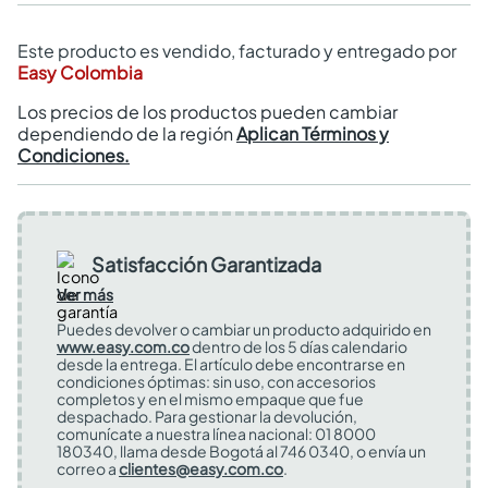
Este producto es vendido, facturado y entregado por
Easy Colombia
Los precios de los productos pueden cambiar
dependiendo de la región
Aplican Términos y
Condiciones.
Satisfacción Garantizada
Ver más
Puedes devolver o cambiar un producto adquirido en
www.easy.com.co
dentro de los 5 días calendario
desde la entrega. El artículo debe encontrarse en
condiciones óptimas: sin uso, con accesorios
completos y en el mismo empaque que fue
despachado. Para gestionar la devolución,
comunícate a nuestra línea nacional: 01 8000
180340, llama desde Bogotá al 746 0340, o envía un
correo a
clientes@easy.com.co
.