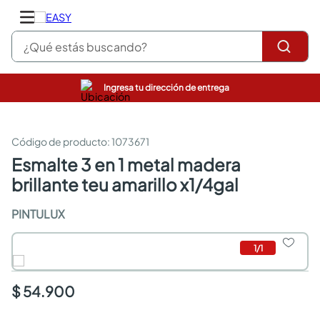
¿Qué estás buscando?
Ingresa tu dirección de entrega
pinturas
closet
cocinas integrales
:
1073671
sanitarios
esmalte 3 en 1 metal madera
comedor
brillante teu amarillo x1/4gal
escritorio
pisos
PINTULUX
armarios closet
comedores
neveras
1
/
1
$ 54.900