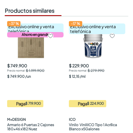
Productos similares
-
37
%
-
17
%
Exclusivo online y venta
Exclusivo online y venta
telefónica
telefónica
Ahorro en grande
$ 749.900
$ 229.900
$ 1.199.900
$ 279.990
$
749
.
900
/
un
$
12
,
15
/
ml
Paga
Paga
$ 719.900
$ 224.900
M+DESIGN
ICO
Armario 6 Puertas 2 Cajones 
Vinilo  ViniliICO Tipo 1 Acrílica 
180x46 x182 Nuez
Blanco x5Galones