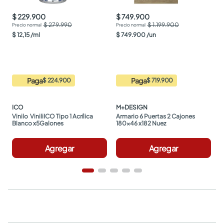
$ 229.900
$ 749.900
$ 279.990
$ 1.199.900
$
12
,
15
/
ml
$
749
.
900
/
un
Paga
Paga
$ 224.900
$ 719.900
ICO
M+DESIGN
Vinilo  ViniliICO Tipo 1 Acrílica 
Armario 6 Puertas 2 Cajones 
Blanco x5Galones
180x46 x182 Nuez
Agregar
Agregar