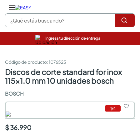
¿Qué estás buscando?
Ingresa tu dirección de entrega
pinturas
closet
cocinas integrales
:
1076523
sanitarios
discos de corte standard for inox
comedor
115x1.0 mm 10 unidades bosch
escritorio
pisos
BOSCH
armarios closet
comedores
neveras
1
/
4
$ 36.990