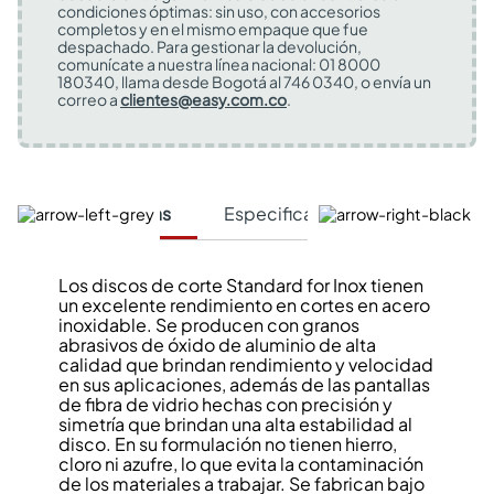
condiciones óptimas: sin uso, con accesorios
completos y en el mismo empaque que fue
despachado. Para gestionar la devolución,
comunícate a nuestra línea nacional: 01 8000
180340, llama desde Bogotá al 746 0340, o envía un
correo a
clientes@easy.com.co
.
Características
Especificaciones Técnicas
Los discos de corte Standard for Inox tienen
un excelente rendimiento en cortes en acero
inoxidable. Se producen con granos
abrasivos de óxido de aluminio de alta
calidad que brindan rendimiento y velocidad
en sus aplicaciones, además de las pantallas
de fibra de vidrio hechas con precisión y
simetría que brindan una alta estabilidad al
disco. En su formulación no tienen hierro,
cloro ni azufre, lo que evita la contaminación
de los materiales a trabajar. Se fabrican bajo