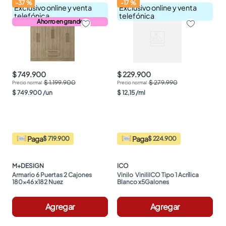
-
37
%
-
17
%
Exclusivo online y venta
Exclusivo online y venta
telefónica
telefónica
Ahorro en grande
$ 749.900
$ 229.900
$ 1.199.900
$ 279.990
$
749
.
900
/
un
$
12
,
15
/
ml
Paga
Paga
$ 719.900
$ 224.900
M+DESIGN
ICO
Armario 6 Puertas 2 Cajones 
Vinilo  ViniliICO Tipo 1 Acrílica 
180x46 x182 Nuez
Blanco x5Galones
Agregar
Agregar