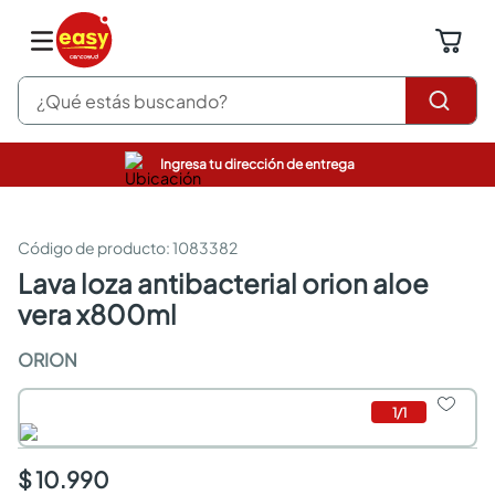
¿Qué estás buscando?
Ingresa tu dirección de entrega
pinturas
closet
cocinas integrales
:
1083382
sanitarios
lava loza antibacterial orion aloe
comedor
vera x800ml
escritorio
pisos
ORION
comedores
armarios closet
neveras
1
/
1
$ 10.990