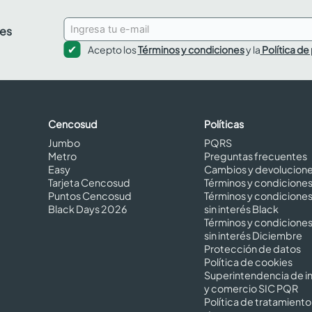
des
Acepto los
Términos y condiciones
y la
Política de
Cencosud
Políticas
Jumbo
PQRS
Metro
Preguntas frecuentes
Easy
Cambios y devolucion
Tarjeta Cencosud
Términos y condicione
Puntos Cencosud
Términos y condicione
Black Days 2026
sin interés Black
Términos y condicione
sin interés Diciembre
Protección de datos
Política de cookies
Superintendencia de in
y comercio SIC PQR
Política de tratamiento