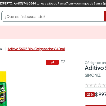
COMPRA CON UN EXPERTO: 📞(601) 7460344
Lunes a sábado 7am a 7 pm y domingos de 8am a 6
¿Qué estás buscando?
pinturas
closet
cocinas integrales
na
Aditivo 5602 Bio-Oxigenador x140ml
sanitarios
comedor
escritorio
1
/
4
aditiv
pisos
armarios closet
SIMONIZ
comedores
neveras
☆
☆
☆
☆
$ 99
-
25
%