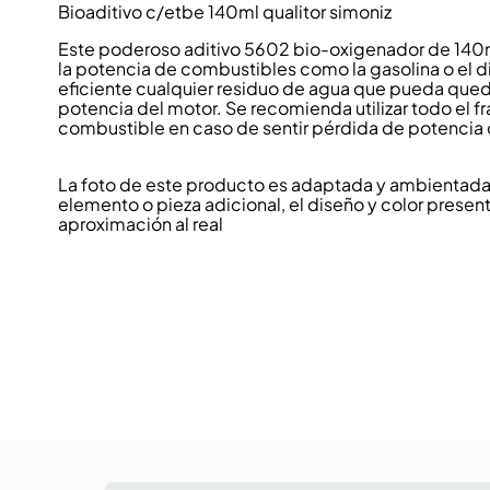
Bioaditivo c/etbe 140ml qualitor simoniz
Este poderoso aditivo 5602 bio-oxigenador de 140m
la potencia de combustibles como la gasolina o el d
eficiente cualquier residuo de agua que pueda queda
potencia del motor. Se recomienda utilizar todo el f
combustible en caso de sentir pérdida de potencia
La foto de este producto es adaptada y ambientada p
elemento o pieza adicional, el diseño y color present
aproximación al real