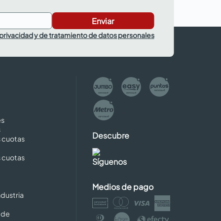
Enviar
 privacidad y de tratamiento de datos personales
es
s
Descubre
s cuotas
s cuotas
Síguenos
Medios de pago
dustria
 de