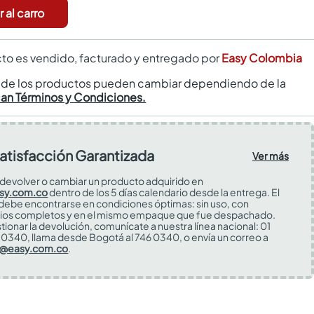
 al carro
to es vendido, facturado y entregado por
Easy Colombia
s de los productos pueden cambiar dependiendo de la
can Términos y Condiciones.
atisfacción Garantizada
Ver más
devolver o cambiar un producto adquirido en
sy.com.co
dentro de los 5 días calendario desde la entrega. El
 debe encontrarse en condiciones óptimas: sin uso, con
ios completos y en el mismo empaque que fue despachado.
tionar la devolución, comunícate a nuestra línea nacional: 01
0340, llama desde Bogotá al 746 0340, o envía un correo a
s@easy.com.co
.