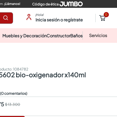
pm.
¡Llámanos!
Código de ética
0
¡Hola!
Inicia sesión o regístrate
Servicios
Muebles y Decoración
Constructor
Baños
:
1084782
o 5602 bio-oxigenador x140ml
☆
(0 comentarios)
75
$ 13.300