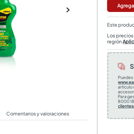
Agregar
Este produc
Los precio
región
Apli
S
Puedes 
www.ea
artículo
accesor
Para ges
8000 18
cliente
Comentarios y valoraciones