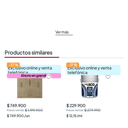
Ver más
Productos similares
-
37
%
-
17
%
Exclusivo online y venta
Exclusivo online y venta
telefónica
telefónica
Ahorro en grande
$ 749.900
$ 229.900
$ 1.199.900
$ 279.990
$
749
.
900
/
un
$
12
,
15
/
ml