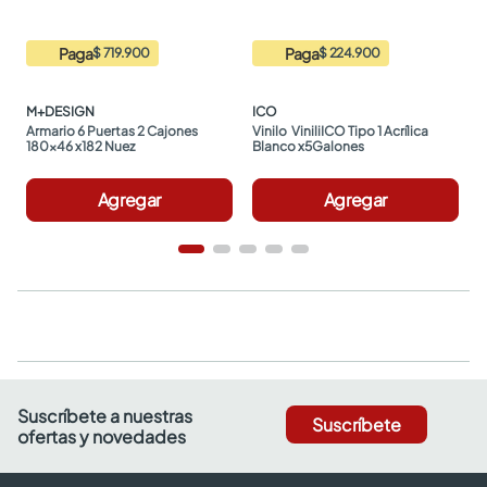
Paga
Paga
$ 719.900
$ 224.900
M+DESIGN
ICO
Armario 6 Puertas 2 Cajones 
Vinilo  ViniliICO Tipo 1 Acrílica 
180x46 x182 Nuez
Blanco x5Galones
Agregar
Agregar
Suscríbete a nuestras
Suscríbete
ofertas y novedades