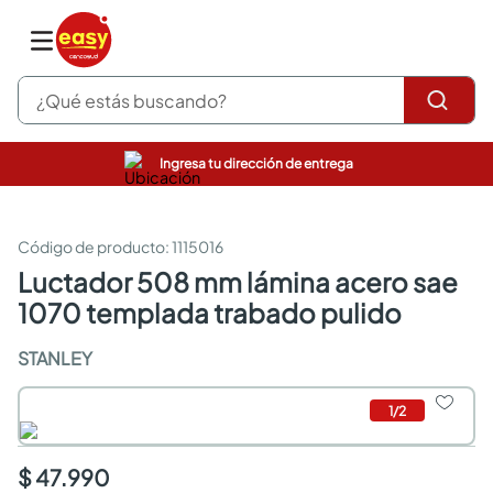
¿Qué estás buscando?
Ingresa tu dirección de entrega
pinturas
closet
cocinas integrales
:
1115016
sanitarios
luctador 508 mm lámina acero sae
comedor
1070 templada trabado pulido
escritorio
pisos
STANLEY
armarios closet
comedores
neveras
1
/
2
$ 47.990