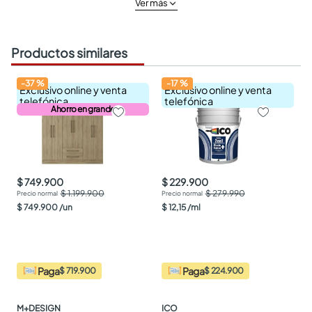
Ver más
Productos similares
-
37
%
-
17
%
Exclusivo online y venta
Exclusivo online y venta
telefónica
telefónica
Ahorro en grande
$ 749.900
$ 229.900
$ 1.199.900
$ 279.990
$
749
.
900
/
un
$
12
,
15
/
ml
Paga
Paga
$ 719.900
$ 224.900
M+DESIGN
ICO