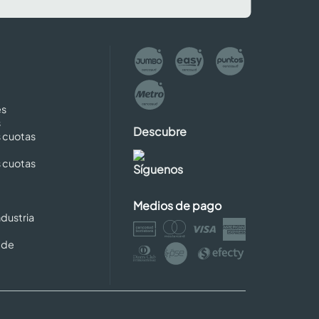
es
s
Descubre
s cuotas
s cuotas
Síguenos
Medios de pago
dustria
 de