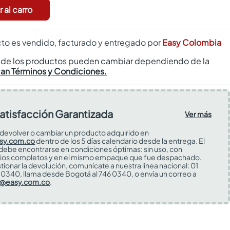
 al carro
to es vendido, facturado y entregado por
Easy Colombia
s de los productos pueden cambiar dependiendo de la
can Términos y Condiciones.
atisfacción Garantizada
Ver más
devolver o cambiar un producto adquirido en
sy.com.co
dentro de los 5 días calendario desde la entrega. El
 debe encontrarse en condiciones óptimas: sin uso, con
ios completos y en el mismo empaque que fue despachado.
tionar la devolución, comunícate a nuestra línea nacional: 01
0340, llama desde Bogotá al 746 0340, o envía un correo a
s@easy.com.co
.