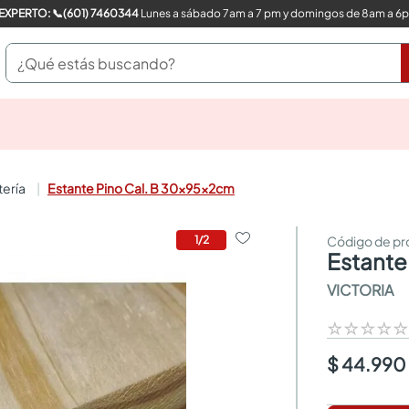
COMPRA CON UN EXPERTO: 📞(601) 7460344
Lunes a sábado 7am a 7 pm y domingos de 8am a 6
¿Qué estás buscando?
pinturas
closet
cocinas integrales
tería
Estante Pino Cal. B 30x95x2cm
sanitarios
comedor
escritorio
1
/
2
estant
pisos
comedores
VICTORIA
armarios closet
neveras
☆
☆
☆
☆
$ 44.990