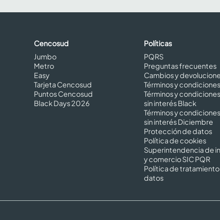
Cencosud
Políticas
Jumbo
PQRS
Metro
Preguntas frecuentes
Easy
Cambios y devolucion
Tarjeta Cencosud
Términos y condicione
Puntos Cencosud
Términos y condicione
Black Days 2026
sin interés Black
Términos y condicione
sin interés Diciembre
Protección de datos
Política de cookies
Superintendencia de in
y comercio SIC PQR
Política de tratamiento
datos