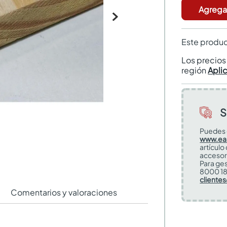
Agregar
Este produc
Los precio
región
Apli
S
Puedes 
www.ea
artículo
accesor
Para ges
8000 18
cliente
Comentarios y valoraciones