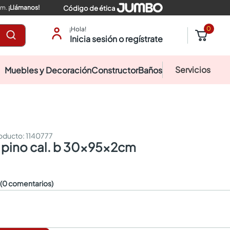
pm.
¡Llámanos!
Código de ética
0
¡Hola!
Inicia sesión o regístrate
Servicios
Muebles y Decoración
Constructor
Baños
:
1140777
e pino cal. b 30x95x2cm
☆
(0 comentarios)