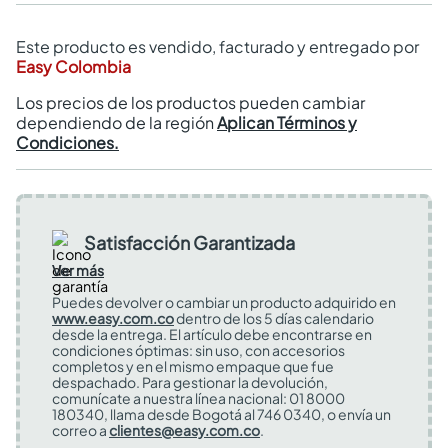
Este producto es vendido, facturado y entregado por
Easy Colombia
Los precios de los productos pueden cambiar
dependiendo de la región
Aplican Términos y
Condiciones.
Satisfacción Garantizada
Ver más
Puedes devolver o cambiar un producto adquirido en
www.easy.com.co
dentro de los 5 días calendario
desde la entrega. El artículo debe encontrarse en
condiciones óptimas: sin uso, con accesorios
completos y en el mismo empaque que fue
despachado. Para gestionar la devolución,
comunícate a nuestra línea nacional: 01 8000
180340, llama desde Bogotá al 746 0340, o envía un
correo a
clientes@easy.com.co
.