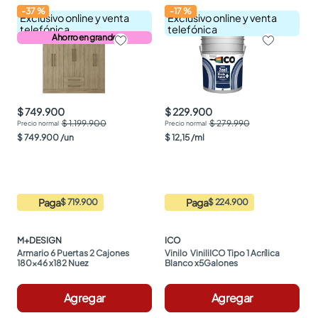
-
37
%
-
17
%
Exclusivo online y venta
Exclusivo online y venta
telefónica
telefónica
Ahorro en grande
$ 749.900
$ 229.900
$ 1.199.900
$ 279.990
$
749
.
900
/
un
$
12
,
15
/
ml
Paga
Paga
$ 719.900
$ 224.900
M+DESIGN
ICO
Armario 6 Puertas 2 Cajones 
Vinilo  ViniliICO Tipo 1 Acrílica 
180x46 x182 Nuez
Blanco x5Galones
Agregar
Agregar