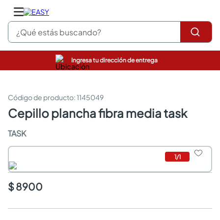
¿Qué estás buscando?
Ingresa tu dirección de entrega
pinturas
closet
cocinas integrales
:
1145049
sanitarios
cepillo plancha fibra media task
comedor
escritorio
TASK
pisos
armarios closet
1
/
1
comedores
neveras
$ 8900