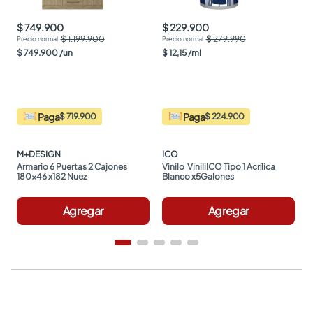
$ 749.900
$ 229.900
$ 1.199.900
$ 279.990
$
749
.
900
/
un
$
12
,
15
/
ml
Paga
Paga
$ 719.900
$ 224.900
M+DESIGN
ICO
Armario 6 Puertas 2 Cajones 
Vinilo  ViniliICO Tipo 1 Acrílica 
180x46 x182 Nuez
Blanco x5Galones
Agregar
Agregar