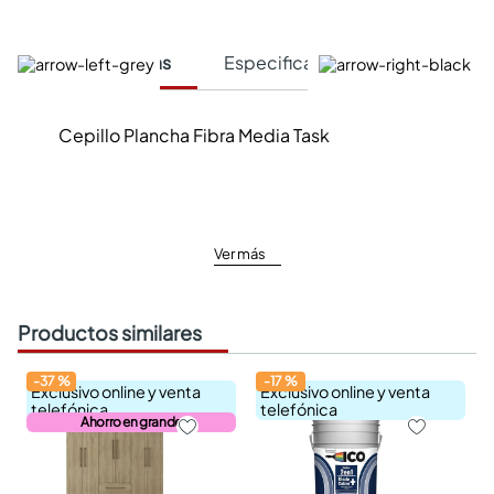
Características
Especificaciones Técnicas
Cepillo Plancha Fibra Media Task
Ver más
Productos similares
-
37
%
-
17
%
Exclusivo online y venta
Exclusivo online y venta
telefónica
telefónica
Ahorro en grande