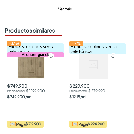
Ver más
Productos similares
-
37
%
-
17
%
Exclusivo online y venta
Exclusivo online y venta
telefónica
telefónica
Ahorro en grande
$ 749.900
$ 229.900
$ 1.199.900
$ 279.990
$
749
.
900
/
un
$
12
,
15
/
ml
Paga
Paga
$ 719.900
$ 224.900