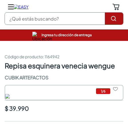
¿Qué estás buscando?
Ingresa tu dirección de entrega
pinturas
closet
cocinas integrales
:
1164942
sanitarios
repisa esquinera venecia wengue
comedor
escritorio
CUBIK ARTEFACTOS
pisos
armarios closet
1
/
6
comedores
neveras
$ 39.990