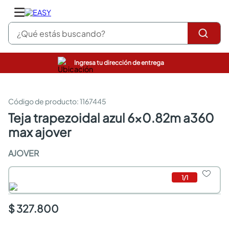
¿Qué estás buscando?
Ingresa tu dirección de entrega
pinturas
closet
cocinas integrales
:
1167445
sanitarios
teja trapezoidal azul 6x0.82m a360
comedor
max ajover
escritorio
pisos
AJOVER
comedores
armarios closet
neveras
1
/
1
$ 327.800