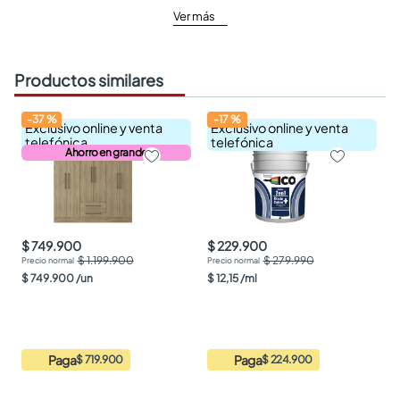
Ver más
Productos similares
-
37
%
-
17
%
Exclusivo online y venta
Exclusivo online y venta
telefónica
telefónica
Ahorro en grande
$ 749.900
$ 229.900
$ 1.199.900
$ 279.990
$
749
.
900
/
un
$
12
,
15
/
ml
Paga
Paga
$ 719.900
$ 224.900