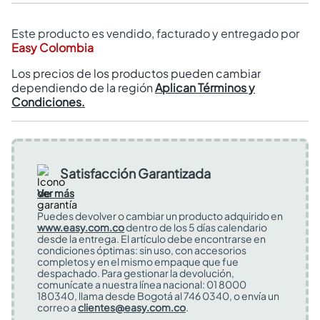
Este producto es vendido, facturado y entregado por
Easy Colombia
Los precios de los productos pueden cambiar
dependiendo de la región
Aplican Términos y
Condiciones.
Satisfacción Garantizada
Ver más
Puedes devolver o cambiar un producto adquirido en
www.easy.com.co
dentro de los 5 días calendario
desde la entrega. El artículo debe encontrarse en
condiciones óptimas: sin uso, con accesorios
completos y en el mismo empaque que fue
despachado. Para gestionar la devolución,
comunícate a nuestra línea nacional: 01 8000
180340, llama desde Bogotá al 746 0340, o envía un
correo a
clientes@easy.com.co
.