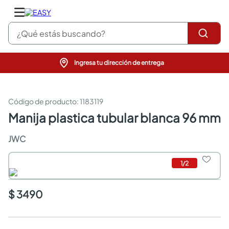
¿Qué estás buscando?
Ingresa tu dirección de entrega
pinturas
closet
cocinas integrales
:
1183119
sanitarios
manija plastica tubular blanca 96 mm
comedor
escritorio
JWC
pisos
comedores
1
/
2
armarios closet
neveras
$ 3490