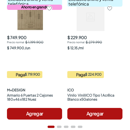
telefónica
telefónica
Ahorro en grande
$ 749.900
$ 229.900
$ 1.199.900
$ 279.990
$
749
.
900
/
un
$
12
,
15
/
ml
Paga
Paga
$ 719.900
$ 224.900
M+DESIGN
ICO
Armario 6 Puertas 2 Cajones 
Vinilo  ViniliICO Tipo 1 Acrílica 
180x46 x182 Nuez
Blanco x5Galones
Agregar
Agregar