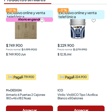
-
37
%
-
17
%
Exclusivo online y venta
Exclusivo online y venta
telefónica
telefónica
Ahorro en grande
$ 749.900
$ 229.900
$ 1.199.900
$ 279.990
$
749
.
900
/
un
$
12
,
15
/
ml
Paga
Paga
$ 719.900
$ 224.900
M+DESIGN
ICO
Armario 6 Puertas 2 Cajones 
Vinilo  ViniliICO Tipo 1 Acrílica 
180x46 x182 Nuez
Blanco x5Galones
Agregar
Agregar