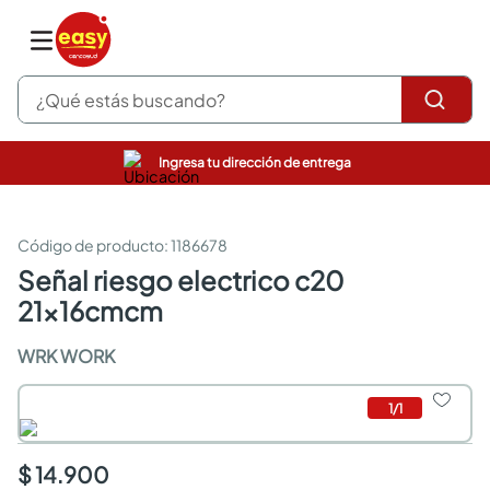
¿Qué estás buscando?
Ingresa tu dirección de entrega
pinturas
closet
cocinas integrales
:
1186678
sanitarios
señal riesgo electrico c20
comedor
21x16cmcm
escritorio
pisos
WRK WORK
armarios closet
comedores
neveras
1
/
1
$ 14.900