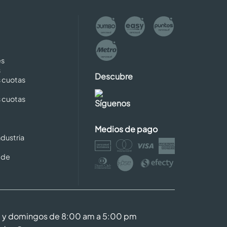
es
s
Descubre
s cuotas
s cuotas
Síguenos
Medios de pago
dustria
 de
m y domingos de 8:00 am a 5:00 pm