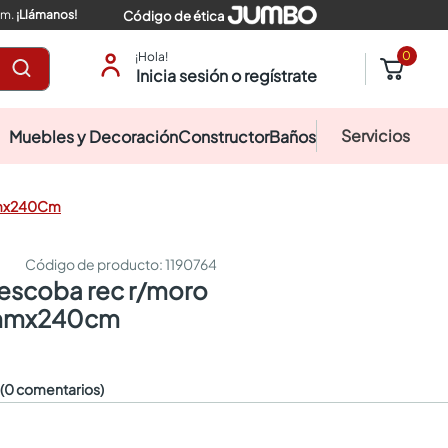
pm.
¡Llámanos!
Código de ética
0
¡Hola!
Inicia sesión o regístrate
Servicios
Muebles y Decoración
Constructor
Baños
Mmx240Cm
:
1190764
mmx240cm
☆
(0 comentarios)