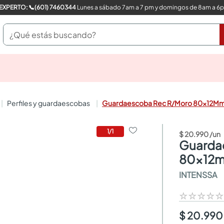
COMPRA CON UN EXPERTO: 📞(601) 7460344
Lunes a sábado 7am a 7 pm y domingos de 8am a 6
¿Qué estás buscando?
pinturas
closet
cocinas integrales
perfiles y guardaescobas
Guardaescoba Rec R/Moro 80x12
sanitarios
comedor
escritorio
1
/
1
$
20
.
990
/
un
pisos
guardaescoba rec r/moro
armarios closet
80x12
comedores
INTENSSA
neveras
☆
☆
☆
☆
$ 20.990