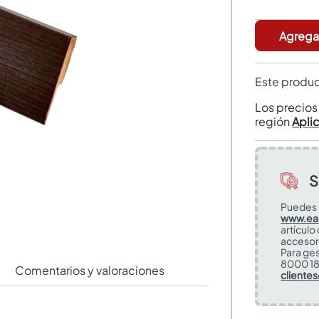
Agregar
Este produc
Los precio
región
Apli
S
Puedes 
www.ea
artículo
accesor
Para ges
8000 18
Comentarios y valoraciones
cliente