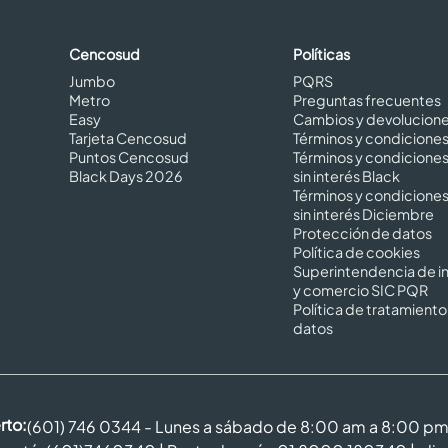
Cencosud
Políticas
Jumbo
PQRS
Metro
Preguntas frecuentes
Easy
Cambios y devolucion
Tarjeta Cencosud
Términos y condicione
Puntos Cencosud
Términos y condicione
Black Days 2026
sin interés Black
Términos y condicione
sin interés Diciembre
Protección de datos
Política de cookies
Superintendencia de in
y comercio SIC PQR
Política de tratamiento
datos
rto:
(601) 746 0344 - Lunes a sábado de 8:00 am a 8:00 p