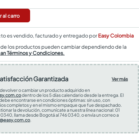
 al carro
to es vendido, facturado y entregado por
Easy Colombia
s de los productos pueden cambiar dependiendo de la
can Términos y Condiciones.
atisfacción Garantizada
Ver más
devolver o cambiar un producto adquirido en
sy.com.co
dentro de los 5 días calendario desde la entrega. El
 debe encontrarse en condiciones óptimas: sin uso, con
ios completos y en el mismo empaque que fue despachado.
tionar la devolución, comunícate a nuestra línea nacional: 01
0340, llama desde Bogotá al 746 0340, o envía un correo a
s@easy.com.co
.