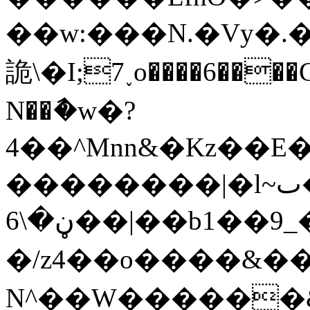
��w:���N.�Vy�.�
詭\�I;7˯o����6����G�
N��ާ�w�?
4��^Mnn&�Kz��E
��������|�l~ٮ��Eo��͓�r��}
ڼ�\6��|��b1��9_����x2�?
�/z4��o����&��>
N^��W�����