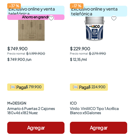
-
37
%
-
17
%
Exclusivo online y venta
Exclusivo online y venta
telefónica
telefónica
Ahorro en grande
$ 749.900
$ 229.900
$ 1.199.900
$ 279.990
$
749
.
900
/
un
$
12
,
15
/
ml
Paga
Paga
$ 719.900
$ 224.900
M+DESIGN
ICO
Armario 6 Puertas 2 Cajones 
Vinilo  ViniliICO Tipo 1 Acrílica 
180x46 x182 Nuez
Blanco x5Galones
Agregar
Agregar