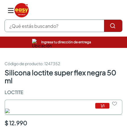
¿Qué estás buscando?
Ingresa tu dirección de entrega
pinturas
closet
cocinas integrales
:
1247352
sanitarios
silicona loctite super flex negra 50
comedor
ml
escritorio
pisos
LOCTITE
armarios closet
comedores
neveras
1
/
1
$ 12.990