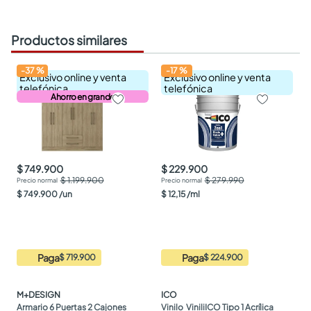
Productos similares
-
37
%
-
17
%
Exclusivo online y venta
Exclusivo online y venta
telefónica
telefónica
Ahorro en grande
$ 749.900
$ 229.900
$ 1.199.900
$ 279.990
$
749
.
900
/
un
$
12
,
15
/
ml
Paga
Paga
$ 719.900
$ 224.900
M+DESIGN
ICO
Armario 6 Puertas 2 Cajones 
Vinilo  ViniliICO Tipo 1 Acrílica 