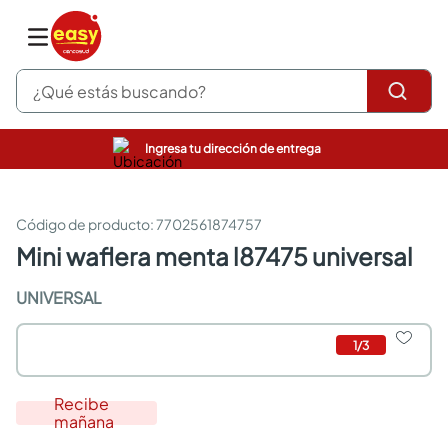
¿Qué estás buscando?
Ingresa tu dirección de entrega
pinturas
closet
cocinas integrales
:
7702561874757
sanitarios
mini waflera menta l87475 universal
comedor
escritorio
UNIVERSAL
pisos
armarios closet
1
/
3
comedores
neveras
Recibe
mañana