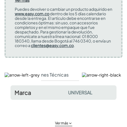
Ver más
Puedes devolver o cambiar un producto adquirido en
www.easy.com.co
dentro de los 5 días calendario
desde la entrega. El artículo debe encontrarse en
condiciones óptimas: sin uso, con accesorios
completos y en el mismo empaque que fue
despachado. Para gestionar la devolución,
comunícate a nuestra línea nacional: 01 8000
180340, llama desde Bogotá al 746 0340, o envía un
correo a
clientes@easy.com.co
.
Especificaciones Técnicas
Comentarios y valor
Marca
UNIVERSAL
Ver más