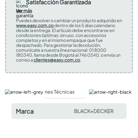
Satisfacción Garantizada
Ver más
Puedes devolver o cambiar un producto adquirido en
www.easy.com.co
dentro de los 5 días calendario
desde la entrega. El artículo debe encontrarse en
condiciones óptimas: sin uso, con accesorios
completos y en el mismo empaque que fue
despachado. Para gestionar la devolución,
comunícate a nuestra línea nacional: 01 8000
180340, llama desde Bogotá al 746 0340, o envía un
correo a
clientes@easy.com.co
.
Especificaciones Técnicas
Comentarios y valor
Marca
BLACK+DECKER