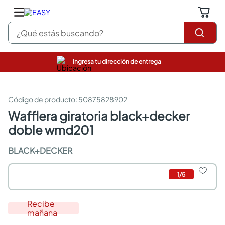
¿Qué estás buscando?
Ingresa tu dirección de entrega
pinturas
closet
cocinas integrales
:
50875828902
sanitarios
wafflera giratoria black+decker
comedor
doble wmd201
escritorio
pisos
BLACK+DECKER
armarios closet
comedores
neveras
1
/
5
Recibe
mañana