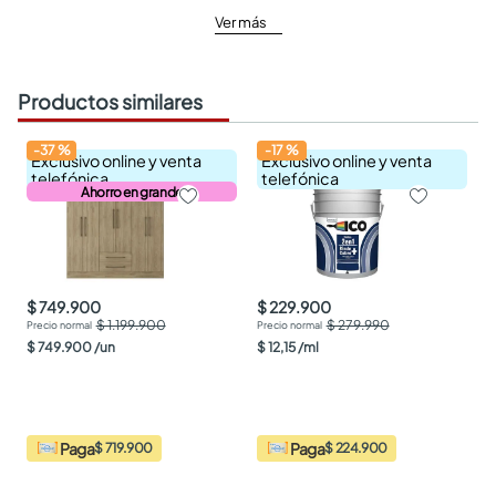
Ver más
Productos similares
-
37
%
-
17
%
Exclusivo online y venta
Exclusivo online y venta
telefónica
telefónica
Ahorro en grande
$ 749.900
$ 229.900
$ 1.199.900
$ 279.990
$
749
.
900
/
un
$
12
,
15
/
ml
Paga
Paga
$ 719.900
$ 224.900