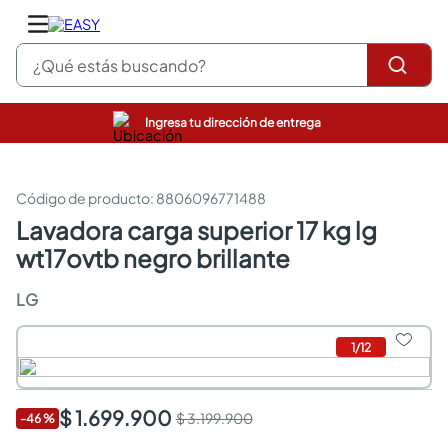
¿Qué estás buscando?
Ingresa tu dirección de entrega
pinturas
closet
cocinas integrales
:
8806096771488
sanitarios
lavadora carga superior 17 kg lg
comedor
wt17ovtb negro brillante
escritorio
pisos
LG
armarios closet
comedores
neveras
1
/
12
$ 1.699.900
$ 3.199.900
-
46
%