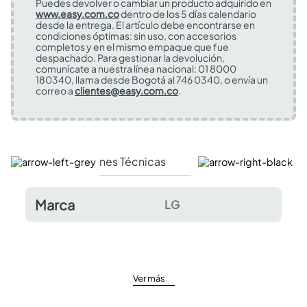
Puedes devolver o cambiar un producto adquirido en
www.easy.com.co
dentro de los 5 días calendario
desde la entrega. El artículo debe encontrarse en
condiciones óptimas: sin uso, con accesorios
completos y en el mismo empaque que fue
despachado. Para gestionar la devolución,
comunícate a nuestra línea nacional: 01 8000
180340, llama desde Bogotá al 746 0340, o envía un
correo a
clientes@easy.com.co
.
Especificaciones Técnicas
Comentarios y valor
Marca
LG
Ver más