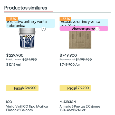
Productos similares
-
17
%
-
37
%
Exclusivo online y venta
Exclusivo online y venta
telefónica
telefónica
Ahorro en grande
$ 229.900
$ 749.900
$ 279.990
$ 1.199.900
$
12
,
15
/
ml
$
749
.
900
/
un
Paga
Paga
$ 224.900
$ 719.900
ICO
M+DESIGN
Vinilo  ViniliICO Tipo 1 Acrílica 
Armario 6 Puertas 2 Cajones 
Blanco x5Galones
180x46 x182 Nuez