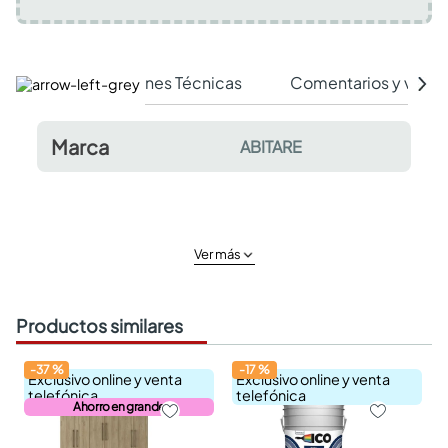
Especificaciones Técnicas
Comentarios y valor
Marca
ABITARE
Ver más
Productos similares
-
37
%
-
17
%
Exclusivo online y venta
Exclusivo online y venta
telefónica
telefónica
Ahorro en grande