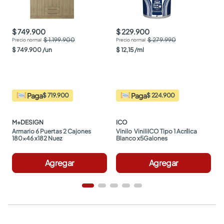
$ 749.900
$ 229.900
$ 1.199.900
$ 279.990
$
749
.
900
/
un
$
12
,
15
/
ml
Paga
Paga
$ 719.900
$ 224.900
M+DESIGN
ICO
Armario 6 Puertas 2 Cajones 
Vinilo  ViniliICO Tipo 1 Acrílica 
180x46 x182 Nuez
Blanco x5Galones
Agregar
Agregar