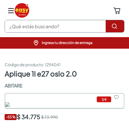
¿Qué estás buscando?
Ingresa tu dirección de entrega
pinturas
closet
cocinas integrales
:
1294041
sanitarios
aplique 1l e27 oslo 2.0
comedor
escritorio
ABITARE
pisos
armarios closet
1
/
4
comedores
neveras
$ 34.775
$ 73.990
-
53
%