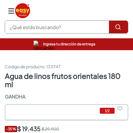
¿Qué estás buscando?
Ingresa tu dirección de entrega
pinturas
closet
cocinas integrales
:
1311747
sanitarios
agua de linos frutos orientales 180
comedor
ml
escritorio
pisos
GANDHA
armarios closet
comedores
neveras
1
/
2
$ 19.435
$ 29.900
-
35
%