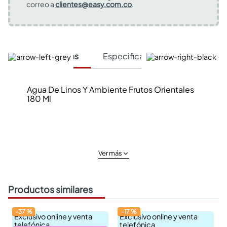
correo a
clientes@easy.com.co
.
Características
Especificaciones Técnicas
Agua De Linos Y Ambiente Frutos Orientales
180 Ml
Ver más
Productos similares
-
37
%
-
17
%
Exclusivo online y venta
Exclusivo online y venta
telefónica
telefónica