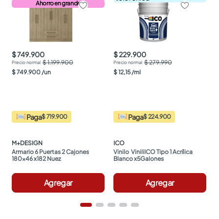
Ahorro en grande
$ 749.900
$ 229.900
$ 1.199.900
$ 279.990
$
749
.
900
/
un
$
12
,
15
/
ml
Paga
Paga
$ 719.900
$ 224.900
M+DESIGN
ICO
Armario 6 Puertas 2 Cajones 
Vinilo  ViniliICO Tipo 1 Acrílica 
180x46 x182 Nuez
Blanco x5Galones
Agregar
Agregar