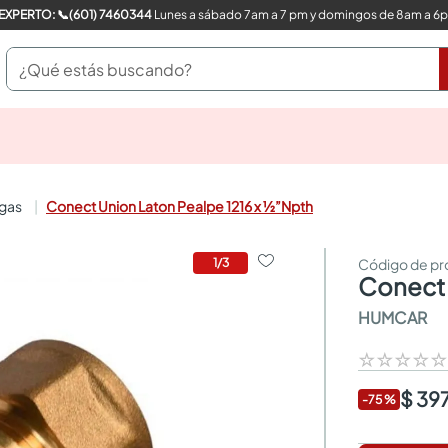
COMPRA CON UN EXPERTO: 📞(601) 7460344
Lunes a sábado 7am a 7 pm y domingos de 8am a 6
¿Qué estás buscando?
pinturas
closet
cocinas integrales
 gas
Conect Union Laton Pealpe 1216 x ½”Npth
sanitarios
comedor
escritorio
1
/
3
conect
pisos
armarios closet
HUMCAR
comedores
neveras
☆
☆
☆
☆
$ 39
-
75
%