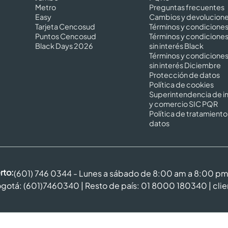
Metro
Preguntas frecuentes
Easy
Cambios y devolucion
Tarjeta Cencosud
Términos y condicione
Puntos Cencosud
Términos y condicione
Black Days 2026
sin interés Black
Términos y condicione
sin interés Diciembre
Protección de datos
Política de cookies
Superintendencia de in
y comercio SIC PQR
Política de tratamiento
datos
rto:
(601) 746 0344 - Lunes a sábado de 8:00 am a 8:00 p
gotá: (601)7460340 | Resto de país: 01 8000 180340 |
cli