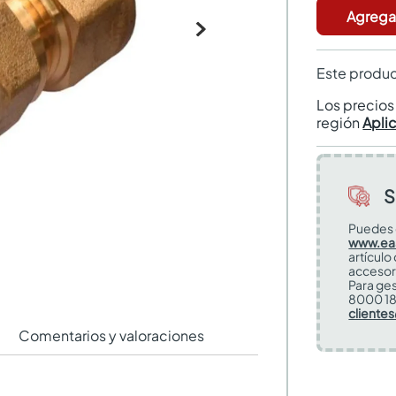
Agregar
Este produc
Los precio
región
Apli
S
Puedes 
www.ea
artículo
accesor
Para ges
8000 18
cliente
Comentarios y valoraciones