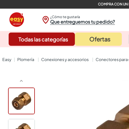
¿Cómo te gustaría
Que entreguemos tu pedido?
Ofertas
Todas las categorías
plomería
conexiones y accesorios
conectores para