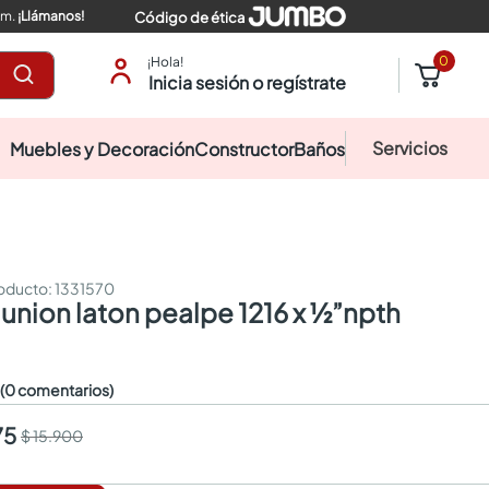
pm.
¡Llámanos!
Código de ética
0
¡Hola!
Inicia sesión o regístrate
Servicios
Muebles y Decoración
Constructor
Baños
:
1331570
 union laton pealpe 1216 x ½”npth
☆
(0 comentarios)
75
$ 15.900