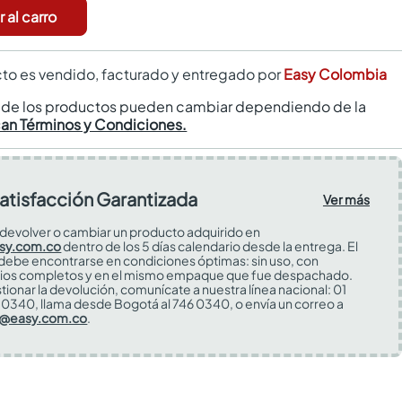
 al carro
to es vendido, facturado y entregado por
Easy Colombia
s de los productos pueden cambiar dependiendo de la
can Términos y Condiciones.
atisfacción Garantizada
Ver más
devolver o cambiar un producto adquirido en
sy.com.co
dentro de los 5 días calendario desde la entrega. El
 debe encontrarse en condiciones óptimas: sin uso, con
ios completos y en el mismo empaque que fue despachado.
tionar la devolución, comunícate a nuestra línea nacional: 01
0340, llama desde Bogotá al 746 0340, o envía un correo a
s@easy.com.co
.