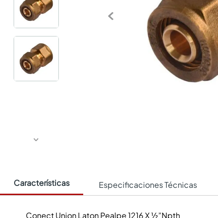
Características
Especificaciones Técnicas
Conect Union Laton Pealpe 1216 X ½”Npth