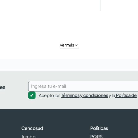
Ver más
des
Acepto los
Términos y condiciones
y la
Política de
Cencosud
Políticas
Jumbo
PQRS