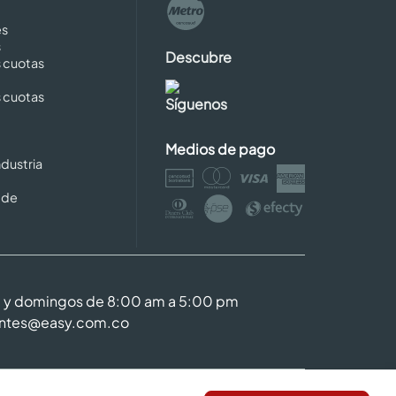
es
s
Descubre
s cuotas
s cuotas
Síguenos
Medios de pago
dustria
 de
m y domingos de 8:00 am a 5:00 pm
entes@easy.com.co