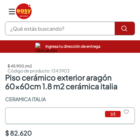
¿Qué estás buscando?
Ingresa tu dirección de entrega
pinturas
closet
$
45
.
900
/
m2
cocinas integrales
:
1343903
sanitarios
piso cerámico exterior aragón
comedor
60x60cm 1.8 m2 cerámica italia
escritorio
pisos
CERAMICA ITALIA
armarios closet
comedores
1
/
3
neveras
$ 82.620