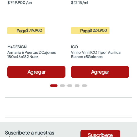
$
749
.
900
/
un
$
12
,
15
/
ml
Paga
Paga
$ 719.900
$ 224.900
M+DESIGN
ICO
Armario 6 Puertas 2 Cajones 
Vinilo  ViniliICO Tipo 1 Acrílica 
180x46 x182 Nuez
Blanco x5Galones
Agregar
Agregar
Suscríbete a nuestras
Suscríbete