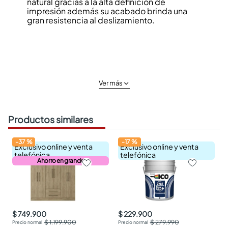
natural gracias a la alta definición de
impresión además su acabado brinda una
gran resistencia al deslizamiento.
Ver más
Productos similares
-
37
%
-
17
%
Exclusivo online y venta
Exclusivo online y venta
telefónica
telefónica
Ahorro en grande
$ 749.900
$ 229.900
$ 1.199.900
$ 279.990