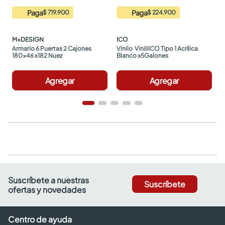
Paga
Paga
$ 719.900
$ 224.900
M+DESIGN
ICO
Armario 6 Puertas 2 Cajones 
Vinilo  ViniliICO Tipo 1 Acrílica 
180x46 x182 Nuez
Blanco x5Galones
Agregar
Agregar
Suscríbete a nuestras
Suscríbete
ofertas y novedades
Centro de ayuda