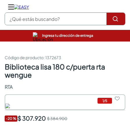
¿Qué estás buscando?
Ingresa tu dirección de entrega
pinturas
closet
cocinas integrales
:
1372673
sanitarios
biblioteca lisa 180 c/puerta rta
comedor
wengue
escritorio
pisos
RTA
armarios closet
comedores
neveras
1
/
5
$ 307.920
$ 384.900
-
20
%