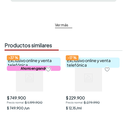
Ver más
Productos similares
-
37
%
-
17
%
Exclusivo online y venta
Exclusivo online y venta
telefónica
telefónica
Ahorro en grande
$ 749.900
$ 229.900
$ 1.199.900
$ 279.990
$
749
.
900
/
un
$
12
,
15
/
ml