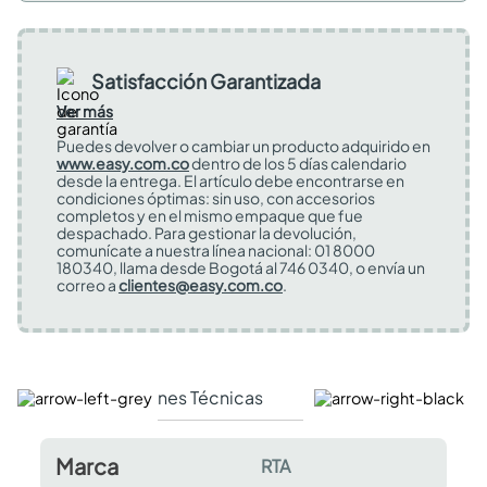
Satisfacción Garantizada
Ver más
Puedes devolver o cambiar un producto adquirido en
www.easy.com.co
dentro de los 5 días calendario
desde la entrega. El artículo debe encontrarse en
condiciones óptimas: sin uso, con accesorios
completos y en el mismo empaque que fue
despachado. Para gestionar la devolución,
comunícate a nuestra línea nacional: 01 8000
180340, llama desde Bogotá al 746 0340, o envía un
correo a
clientes@easy.com.co
.
Especificaciones Técnicas
Comentarios y valor
Marca
RTA