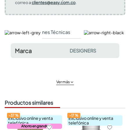
correo a
clientes@easy.com.co
.
Especificaciones Técnicas
Comentarios y valor
Marca
DESIGNERS
Ver más
Productos similares
-
37
%
-
17
%
Exclusivo online y venta
Exclusivo online y venta
telefónica
telefónica
Ahorro en grande