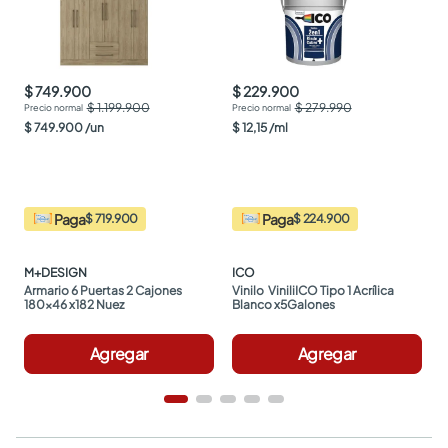
$ 749.900
$ 229.900
$ 1.199.900
$ 279.990
$
749
.
900
/
un
$
12
,
15
/
ml
Paga
Paga
$ 719.900
$ 224.900
M+DESIGN
ICO
Armario 6 Puertas 2 Cajones 
Vinilo  ViniliICO Tipo 1 Acrílica 
180x46 x182 Nuez
Blanco x5Galones
Agregar
Agregar