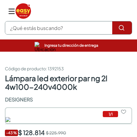
¿Qué estás buscando?
Ingresa tu dirección de entrega
pinturas
closet
cocinas integrales
:
1392153
sanitarios
lámpara led exterior par ng 2l
comedor
4w100-240v4000k
escritorio
pisos
DESIGNERS
armarios closet
comedores
neveras
1
/
1
$ 128.814
$ 225.990
-
43
%