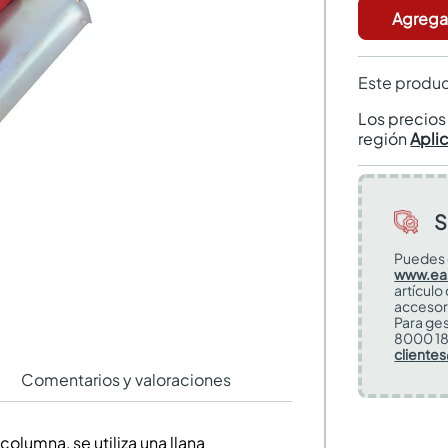
Agregar
Este produc
Los precio
región
Apli
S
Puedes 
www.ea
artículo
accesor
Para ges
8000 18
cliente
Comentarios y valoraciones
columna, se utiliza una llana