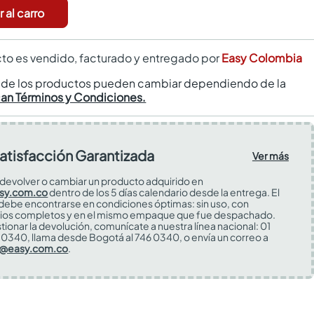
 al carro
to es vendido, facturado y entregado por
Easy Colombia
s de los productos pueden cambiar dependiendo de la
can Términos y Condiciones.
atisfacción Garantizada
Ver más
devolver o cambiar un producto adquirido en
sy.com.co
dentro de los 5 días calendario desde la entrega. El
 debe encontrarse en condiciones óptimas: sin uso, con
ios completos y en el mismo empaque que fue despachado.
tionar la devolución, comunícate a nuestra línea nacional: 01
0340, llama desde Bogotá al 746 0340, o envía un correo a
s@easy.com.co
.