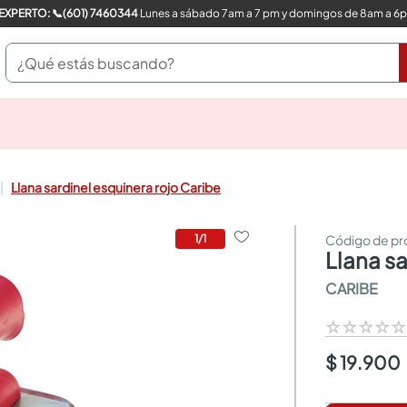
COMPRA CON UN EXPERTO: 📞(601) 7460344
Lunes a sábado 7am a 7 pm y domingos de 8am a 6
¿Qué estás buscando?
pinturas
closet
cocinas integrales
Llana sardinel esquinera rojo Caribe
sanitarios
comedor
escritorio
1
/
1
llana s
pisos
comedores
CARIBE
armarios closet
neveras
☆
☆
☆
☆
$ 19.900