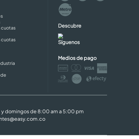
es
s
Descubre
s cuotas
s cuotas
Síguenos
Medios de pago
dustria
 de
m y domingos de 8:00 am a 5:00 pm
entes@easy.com.co