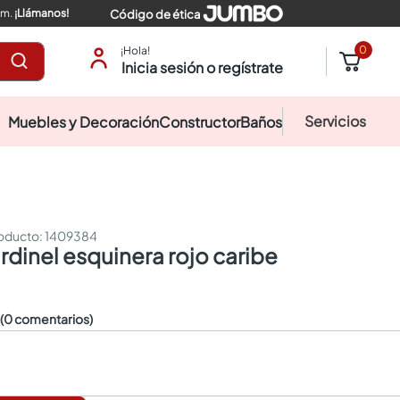
pm.
¡Llámanos!
Código de ética
0
¡Hola!
Inicia sesión o regístrate
Servicios
Muebles y Decoración
Constructor
Baños
:
1409384
ardinel esquinera rojo caribe
☆
(0 comentarios)