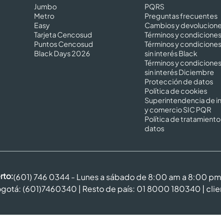
Jumbo
PQRS
Metro
Preguntas frecuentes
Easy
Cambios y devolucion
Tarjeta Cencosud
Términos y condicione
Puntos Cencosud
Términos y condicione
Black Days 2026
sin interés Black
Términos y condicione
sin interés Diciembre
Protección de datos
Política de cookies
Superintendencia de in
y comercio SIC PQR
Política de tratamiento
datos
rto:
(601) 746 0344 - Lunes a sábado de 8:00 am a 8:00 p
gotá: (601)7460340 | Resto de país: 01 8000 180340 |
cli