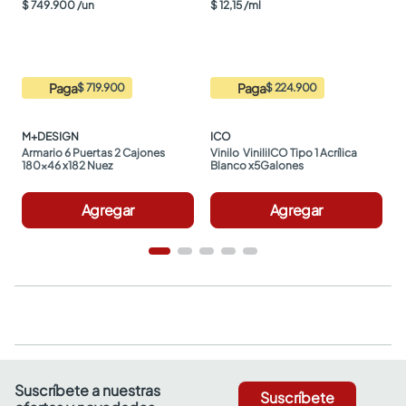
$
749
.
900
/
un
$
12
,
15
/
ml
Paga
Paga
$ 719.900
$ 224.900
M+DESIGN
ICO
Armario 6 Puertas 2 Cajones 
Vinilo  ViniliICO Tipo 1 Acrílica 
180x46 x182 Nuez
Blanco x5Galones
Agregar
Agregar
Suscríbete a nuestras
Suscríbete