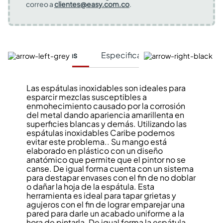
correo a
clientes@easy.com.co
.
Características
Especificaciones Técnicas
Las espátulas inoxidables son ideales para
esparcir mezclas susceptibles a
enmohecimiento causado por la corrosión
del metal dando apariencia amarillenta en
superficies blancas y demás. Utilizando las
espátulas inoxidables Caribe podemos
evitar este problema.. Su mango está
elaborado en plástico con un diseño
anatómico que permite que el pintor no se
canse. De igual forma cuenta con un sistema
para destapar envases con el fin de no doblar
o dañar la hoja de la espátula. Esta
herramienta es ideal para tapar grietas y
agujeros con el fin de lograr emparejar una
pared para darle un acabado uniforme a la
hora de pintarla. De igual forma la espátula