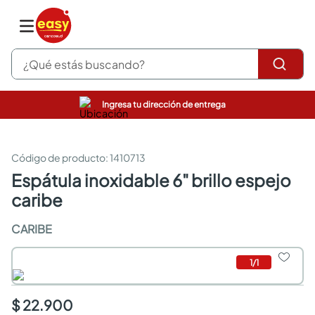
¿Qué estás buscando?
Ingresa tu dirección de entrega
pinturas
closet
cocinas integrales
:
1410713
sanitarios
espátula inoxidable 6" brillo espejo
comedor
caribe
escritorio
pisos
CARIBE
armarios closet
comedores
neveras
1
/
1
$ 22.900