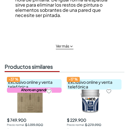
sirve para eliminar los restos de pintura o
elementos sobrantes de una pared que
necesite ser pintada.
Ver más
Productos similares
-
37
%
-
17
%
Exclusivo online y venta
Exclusivo online y venta
telefónica
telefónica
Ahorro en grande
$ 749.900
$ 229.900
$ 1.199.900
$ 279.990