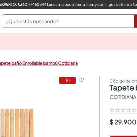
COMPRA CON UN EXPERTO: 📞(601) 7460344
Lunes a sábado 7am a 7 pm y domingos de 8am a 6
¿Qué estás buscando?
pinturas
closet
cocinas integrales
apete baño Enrollable bambú Cotidiana
sanitarios
comedor
escritorio
1
/
1
tapete
pisos
armarios closet
COTIDIANA
comedores
neveras
☆
☆
☆
☆
$ 29.900