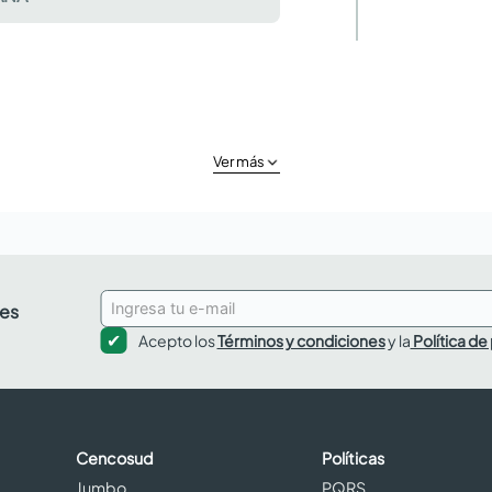
Ver más
des
Acepto los
Términos y condiciones
y la
Política de
Cencosud
Políticas
Jumbo
PQRS