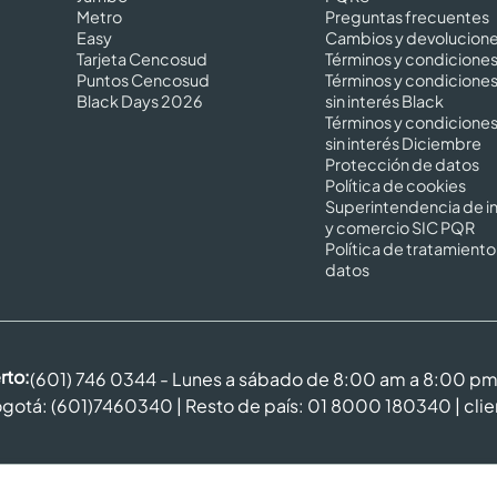
Metro
Preguntas frecuentes
Easy
Cambios y devolucion
Tarjeta Cencosud
Términos y condicione
Puntos Cencosud
Términos y condicione
Black Days 2026
sin interés Black
Términos y condicione
sin interés Diciembre
Protección de datos
Política de cookies
Superintendencia de in
y comercio SIC PQR
Política de tratamiento
datos
rto:
(601) 746 0344 - Lunes a sábado de 8:00 am a 8:00 p
gotá: (601)7460340 | Resto de país: 01 8000 180340 |
cli