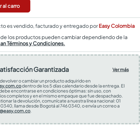
 al carro
to es vendido, facturado y entregado por
Easy Colombia
s de los productos pueden cambiar dependiendo de la
can Términos y Condiciones.
atisfacción Garantizada
Ver más
devolver o cambiar un producto adquirido en
sy.com.co
dentro de los 5 días calendario desde la entrega. El
 debe encontrarse en condiciones óptimas: sin uso, con
ios completos y en el mismo empaque que fue despachado.
tionar la devolución, comunícate a nuestra línea nacional: 01
0340, llama desde Bogotá al 746 0340, o envía un correo a
s@easy.com.co
.