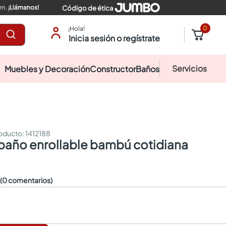
pm.
¡Llámanos!
Código de ética
0
¡Hola!
Inicia sesión o regístrate
Servicios
Muebles y Decoración
Constructor
Baños
:
1412188
 baño enrollable bambú cotidiana
☆
(0 comentarios)