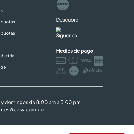
es
s
Descubre
s cuotas
s cuotas
Síguenos
Medios de pago
dustria
 de
m y domingos de 8:00 am a 5:00 pm
entes@easy.com.co