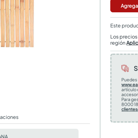
Agregar
Este produc
Los precio
región
Apli
S
Puedes 
www.ea
artículo
accesor
Para ges
8000 18
cliente
raciones
ANA