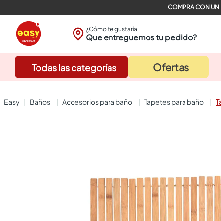
¿Cómo te gustaría
Que entreguemos tu pedido?
Ofertas
Todas las categorías
baños
accesorios para baño
tapetes para baño
T