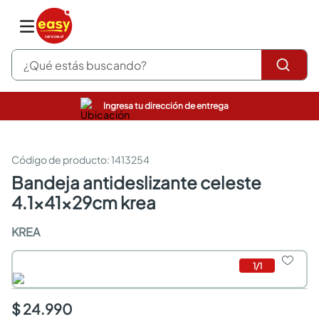
¿Qué estás buscando?
Ingresa tu dirección de entrega
pinturas
closet
cocinas integrales
:
1413254
sanitarios
bandeja antideslizante celeste
comedor
4.1x41x29cm krea
escritorio
pisos
KREA
armarios closet
comedores
neveras
1
/
1
$ 24.990