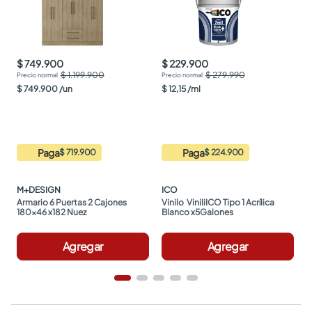
$ 749.900
$ 229.900
$ 1.199.900
$ 279.990
$
749
.
900
/
un
$
12
,
15
/
ml
Paga
Paga
$ 719.900
$ 224.900
M+DESIGN
ICO
Armario 6 Puertas 2 Cajones 
Vinilo  ViniliICO Tipo 1 Acrílica 
180x46 x182 Nuez
Blanco x5Galones
Agregar
Agregar