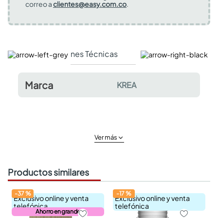
correo a
clientes@easy.com.co
.
Especificaciones Técnicas
Comentarios y valor
Marca
KREA
Ver más
Productos similares
-
37
%
-
17
%
Exclusivo online y venta
Exclusivo online y venta
telefónica
telefónica
Ahorro en grande