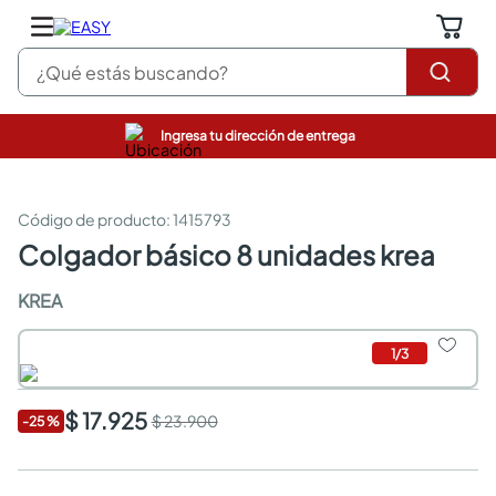
¿Qué estás buscando?
Ingresa tu dirección de entrega
pinturas
closet
cocinas integrales
:
1415793
sanitarios
colgador básico 8 unidades krea
comedor
escritorio
KREA
pisos
armarios closet
1
/
3
comedores
neveras
$ 17.925
$ 23.900
-
25
%