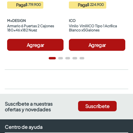
Paga
Paga
$ 719.900
$ 224.900
M+DESIGN
ICO
Armario 6 Puertas 2 Cajones 
Vinilo  ViniliICO Tipo 1 Acrílica 
180x46 x182 Nuez
Blanco x5Galones
Agregar
Agregar
Suscríbete a nuestras
Suscríbete
ofertas y novedades
Centro de ayuda