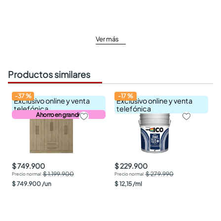
Ver más
Productos similares
-
37
%
-
17
%
Exclusivo online y venta
Exclusivo online y venta
telefónica
telefónica
Ahorro en grande
$ 749.900
$ 229.900
$ 1.199.900
$ 279.990
$
749
.
900
/
un
$
12
,
15
/
ml