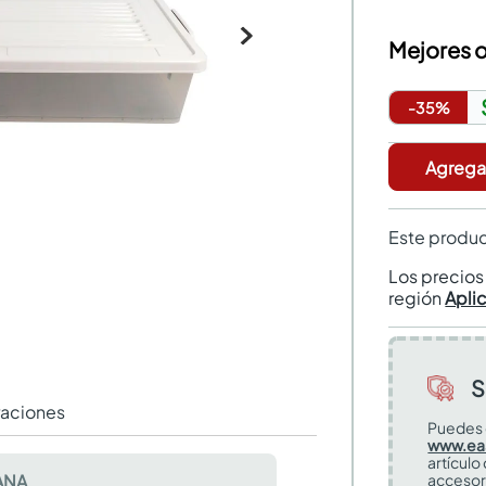
Mejores o
-
35
%
Agregar
Este produc
Los precio
región
Apli
S
raciones
Puedes 
www.ea
artículo
ANA
accesor