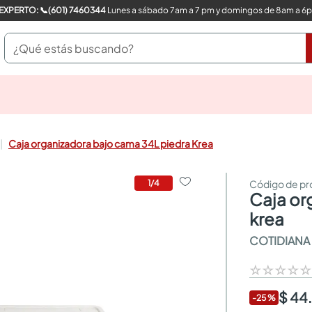
COMPRA CON UN EXPERTO: 📞(601) 7460344
Lunes a sábado 7am a 7 pm y domingos de 8am a 6
¿Qué estás buscando?
pinturas
closet
cocinas integrales
Caja organizadora bajo cama 34L piedra Krea
sanitarios
comedor
escritorio
1
/
4
caja organizadora bajo cama 34l piedra
pisos
comedores
krea
armarios closet
COTIDIANA
neveras
☆
☆
☆
☆
$ 44
-
25
%