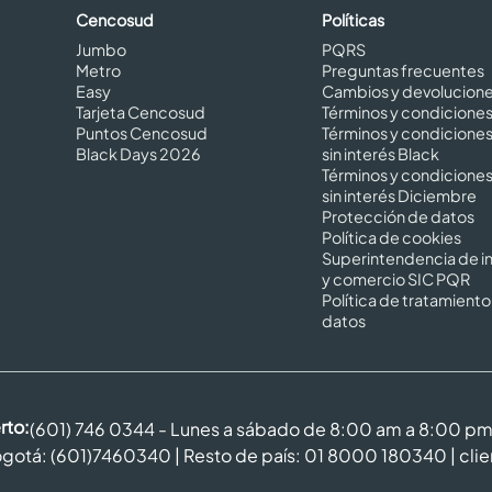
Cencosud
Políticas
Jumbo
PQRS
Metro
Preguntas frecuentes
Easy
Cambios y devolucion
Tarjeta Cencosud
Términos y condicione
Puntos Cencosud
Términos y condicione
Black Days 2026
sin interés Black
Términos y condicione
sin interés Diciembre
Protección de datos
Política de cookies
Superintendencia de in
y comercio SIC PQR
Política de tratamiento
datos
rto:
(601) 746 0344 - Lunes a sábado de 8:00 am a 8:00 p
gotá: (601)7460340 | Resto de país: 01 8000 180340 |
cli