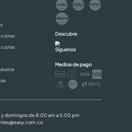
es
s
Descubre
s cuotas
s cuotas
Síguenos
Medios de pago
dustria
 de
m y domingos de 8:00 am a 5:00 pm
entes@easy.com.co