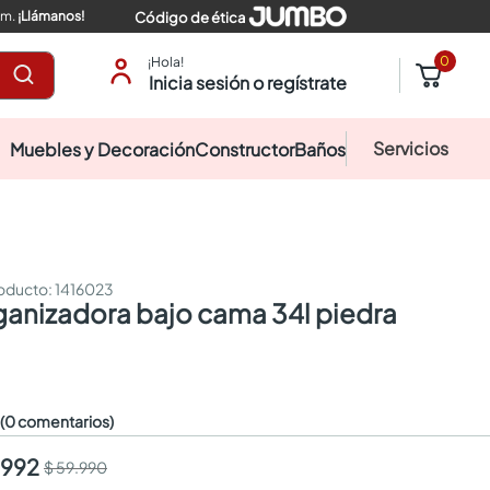
pm.
¡Llámanos!
Código de ética
0
¡Hola!
Inicia sesión o regístrate
Servicios
Muebles y Decoración
Constructor
Baños
:
1416023
☆
(0 comentarios)
.992
$ 59.990