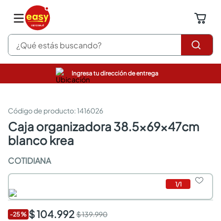
¿Qué estás buscando?
Ingresa tu dirección de entrega
pinturas
closet
cocinas integrales
:
1416026
sanitarios
caja organizadora 38.5x69x47cm
comedor
blanco krea
escritorio
pisos
COTIDIANA
armarios closet
comedores
neveras
1
/
1
$ 104.992
$ 139.990
-
25
%