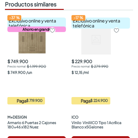
Productos similares
-
37
%
-
17
%
Exclusivo online y venta
Exclusivo online y venta
telefónica
telefónica
Ahorro en grande
$ 749.900
$ 229.900
$ 1.199.900
$ 279.990
$
749
.
900
/
un
$
12
,
15
/
ml
Paga
Paga
$ 719.900
$ 224.900
M+DESIGN
ICO
Armario 6 Puertas 2 Cajones 
Vinilo  ViniliICO Tipo 1 Acrílica 
180x46 x182 Nuez
Blanco x5Galones