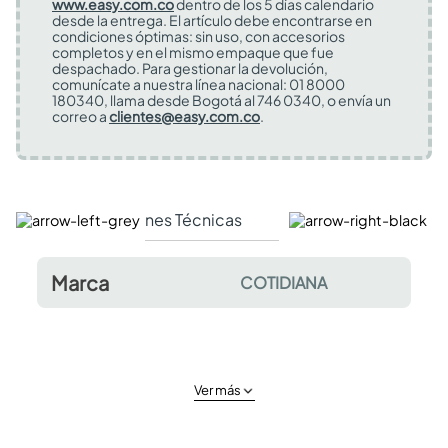
www.easy.com.co
dentro de los 5 días calendario
desde la entrega. El artículo debe encontrarse en
condiciones óptimas: sin uso, con accesorios
completos y en el mismo empaque que fue
despachado. Para gestionar la devolución,
comunícate a nuestra línea nacional: 01 8000
180340, llama desde Bogotá al 746 0340, o envía un
correo a
clientes@easy.com.co
.
Especificaciones Técnicas
Comentarios y valor
Marca
COTIDIANA
Ver más