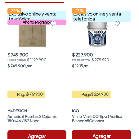
-
37
%
-
17
%
Exclusivo online y venta
Exclusivo online y venta
telefónica
telefónica
Ahorro en grande
$ 749.900
$ 229.900
$ 1.199.900
$ 279.990
$
749
.
900
/
un
$
12
,
15
/
ml
Paga
Paga
$ 719.900
$ 224.900
M+DESIGN
ICO
Armario 6 Puertas 2 Cajones 
Vinilo  ViniliICO Tipo 1 Acrílica 
180x46 x182 Nuez
Blanco x5Galones
Agregar
Agregar