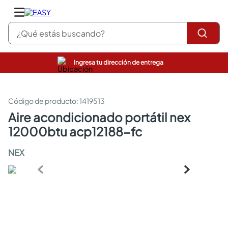
¿Qué estás buscando?
Ingresa tu dirección de entrega
pinturas
closet
cocinas integrales
:
1419513
sanitarios
aire acondicionado portátil nex
comedor
12000btu acp12188-fc
escritorio
pisos
NEX
armarios closet
comedores
neveras