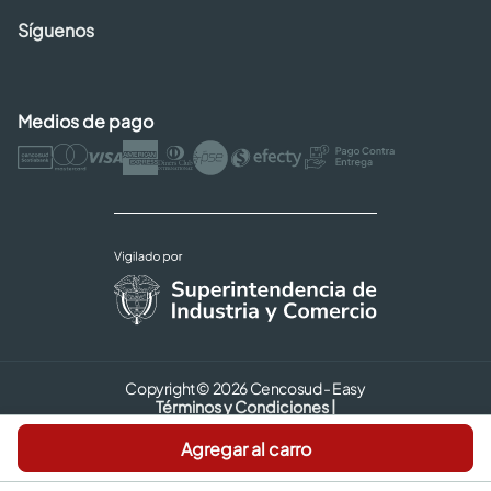
Síguenos
Medios de pago
Copyright © 2026 Cencosud - Easy
Términos y Condiciones |
Seguridad y Privacidad |
Agregar al carro
Código de ética