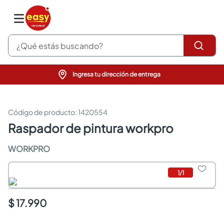
¿Qué estás buscando?
Ingresa tu dirección de entrega
pinturas
closet
cocinas integrales
:
1420554
sanitarios
raspador de pintura workpro
comedor
escritorio
WORKPRO
pisos
comedores
1
/
1
armarios closet
neveras
$ 17.990