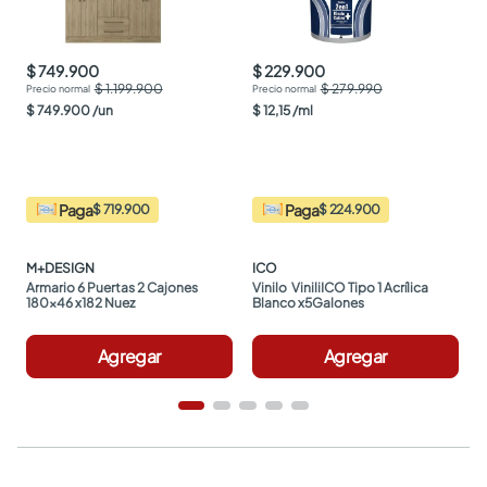
$ 749.900
$ 229.900
$ 1.199.900
$ 279.990
$
749
.
900
/
un
$
12
,
15
/
ml
Paga
Paga
$ 719.900
$ 224.900
M+DESIGN
ICO
Armario 6 Puertas 2 Cajones 
Vinilo  ViniliICO Tipo 1 Acrílica 
180x46 x182 Nuez
Blanco x5Galones
Agregar
Agregar