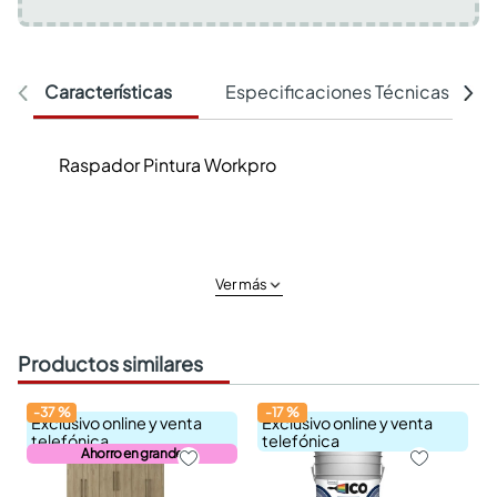
Características
Especificaciones Técnicas
Raspador Pintura Workpro
Ver más
Productos similares
-
37
%
-
17
%
Exclusivo online y venta
Exclusivo online y venta
telefónica
telefónica
Ahorro en grande